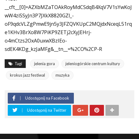
__cft__[0]=AZXbMZaTOAkRoyMdCSdqB4XqV7V1sYwKoJ
wW4ziSSyJn3P7JXkX8820GZl_-
oF9qdcVLZgPmwE9jn5y3JFZQVKUpC2MQjdxNceqL51rq
e1KHv3BrXo8W7PiKP9ZETj2cXyJEHrj-
o4mCtzs2OxA0uxwXBzIEo-
sdEK4KDg_kzJaMFg&__tn__=%2CO%2CP-R
Tagi
jelenia gora
jeleniogórskie centrum kultury
krokus jazz festiwal
muzyka
Udostępnij na Facebook
Udostępnij na Twitter