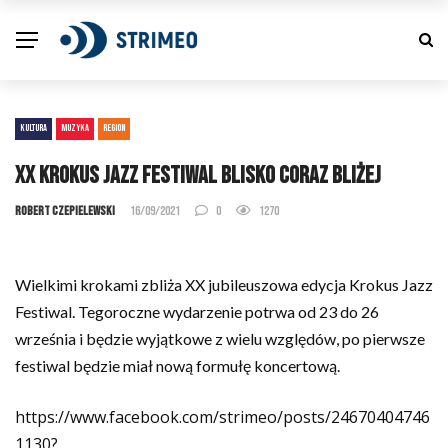
KULTURA
MUZYKA
REGION
XX Krokus Jazz Festiwal blisko coraz bliżej
Robert Czepielewski
16/09/2021
0
1270
Wielkimi krokami zbliża XX jubileuszowa edycja Krokus Jazz
Festiwal. Tegoroczne wydarzenie potrwa od 23 do 26
września i będzie wyjątkowe z wielu względów, po pierwsze
festiwal będzie miał nową formułę koncertową.
https://www.facebook.com/strimeo/posts/24670404746
1130?