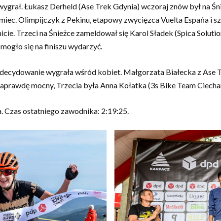
 wygrał. Łukasz Derheld (Ase Trek Gdynia) wczoraj znów był na Śn
iec. Olimpijczyk z Pekinu, etapowy zwycięzca Vuelta Espańa i szó
nicie. Trzeci na Śnieżce zameldował się Karol Sładek (Spica Solu
mogło się na finiszu wydarzyć.
zdecydowanie wygrała wśród kobiet. Małgorzata Białecka z Ase T
aprawdę mocny, Trzecia była Anna Kołatka (3s Bike Team Ciecha
. Czas ostatniego zawodnika: 2:19:25.