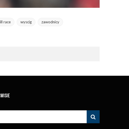
ll race
wyscig
zawodnicy
RWISIE