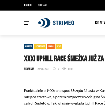
Usługi
Kontakt
KONT
KARPACZ
NIE PRZEGAP
REGION
SPORT
XXXI Uphill Race Śnieżka już za
Redakcja
24/08/2021
0
1140
Punktualnie o 9:00 rano spod Urzędu Miasta w Karp
miejsca startowe, a potem rozpoczęli wyścig na Śn
całych Sudetów. Tak właśnie wygląda Uphill Race 