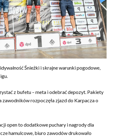
dywalność Śnieżki i skrajne warunki pogodowe,
igu.
ystać z bufetu – meta i odebrać depozyt. Pakiety
na zawodników rozpoczęła zjazd do Karpacza o
cji open to dodatkowe puchary i nagrody dla
tarcze hamulcowe, biuro zawodów drukowało