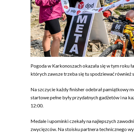
Pogoda w Karkonoszach okazała się w tym roku ła
których zawsze trzeba się tu spodziewać również s
Na szczycie każdy finisher odebrał pamiątkowy me
startowe pełne były przydatnych gadżetów i na 
12:00.
Medale i upominki czekały na najlepszych zawodn
zwycięzców. Na stoisku partnera technicznego w