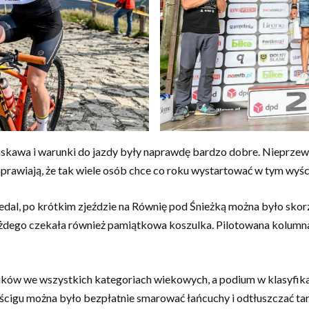
skawa i warunki do jazdy były naprawdę bardzo dobre. Nieprzewi
prawiają, że tak wiele osób chce co roku wystartować w tym wyśc
dal, po krótkim zjeździe na Równię pod Śnieżką można było skorz
każdego czekała również pamiątkowa koszulka. Pilotowana kolum
ików we wszystkich kategoriach wiekowych, a podium w klasyfika
yścigu można było bezpłatnie smarować łańcuchy i odtłuszczać 