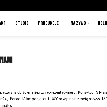
AKT
STUDIO
PRODUKCJE
NA ŻYWO
USŁU
 nami
aczu znajdującym się przy reprezentacyjnej ul. Konsytucji 3 Maja 
ieżkę. Ponad 13 km podjazdu i 1000 m w pionie z metą na wys. 16
Śnieżka.