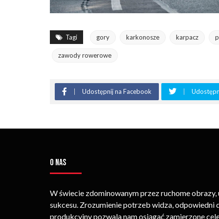
Tagi
gory
karkonosze
karpacz
p
zawody rowerowe
Udostępnij na Facebook
Udostępni
O NAS
W świecie zdominowanym przez ruchome obrazy, um
sukcesu. Zrozumienie potrzeb widza, odpowiedni
produkcyjny pozwala nam osiągać zamierzone cele