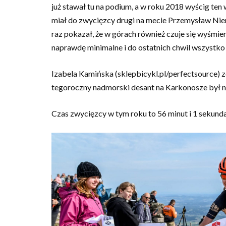
już stawał tu na podium, a w roku 2018 wyścig ten
miał do zwycięzcy drugi na mecie Przemysław Niem
raz pokazał, że w górach również czuje się wyśmie
naprawdę minimalne i do ostatnich chwil wszystko 
Izabela Kamińska (sklepbicykl.pl/perfectsource) 
tegoroczny nadmorski desant na Karkonosze był n
Czas zwycięzcy w tym roku to 56 minut i 1 sekunda