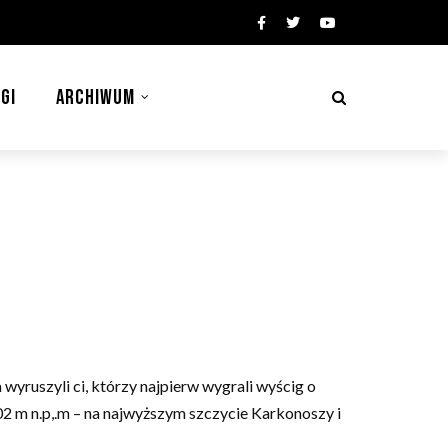
GI
ARCHIWUM
wyruszyli ci, którzy najpierw wygrali wyścig o
02 m n.p,.m – na najwyższym szczycie Karkonoszy i