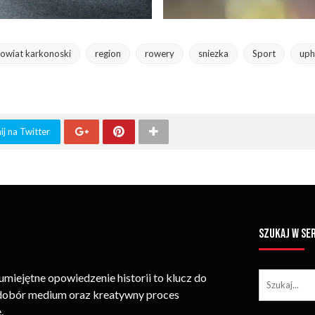
owiat karkonoski
region
rowery
sniezka
Sport
uphi
j na Twitter
SZUKAJ W SE
iejętne opowiedzenie historii to klucz do
 dobór medium oraz kreatywny proces
.