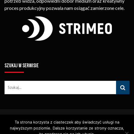
potrzeb widza, odpowiedni dobór medium oraz kreatywny
proces produkcyjny pozwala nam osiągać zamierzone cele.
SZUKAJ W SERWISIE
© Copyright STRIMEO. All Rights Reserved. Kopiowanie Treści (w
Ta strona korzysta z ciasteczek aby świadczyć usługi na
Tym Zdjęć, Materiałów Wideo) Bez Pisemnego Zezwolenia
Zabronione.
najwyższym poziomie. Dalsze korzystanie ze strony oznacza,
Usługi
Identyfikacja Wizualna – Logotypy