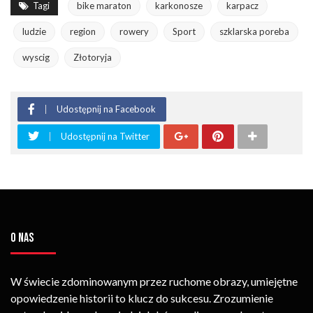
Tagi
bike maraton
karkonosze
karpacz
ludzie
region
rowery
Sport
szklarska poreba
wyscig
Złotoryja
Udostępnij na Facebook
Udostępnij na Twitter
O NAS
W świecie zdominowanym przez ruchome obrazy, umiejętne
opowiedzenie historii to klucz do sukcesu. Zrozumienie