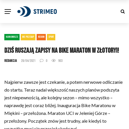
KARKONOSZE
NIE PRZEGAP
REGION
SPORT
Dziś ruszają zapisy na Bike Maraton w Złotoryi!
Redakcja
28/04/2021
0
903
Najpierw zawsze jest czekanie, a potem nerwowe odliczanie
do startu. Teraz nadal większość naszych planów podszyta
jest niepewnością, ale kolejny sezon – mimo wszystko –
naprawdę jest coraz bliżej. Inauguracja Bike Maratonu w
Miękini – przełożona. Maraton UCI w Jeleniej Górze –
przełożony. Początek znów jest trudny, ale kiedyś to
wszystko musi się przecież skończyć.