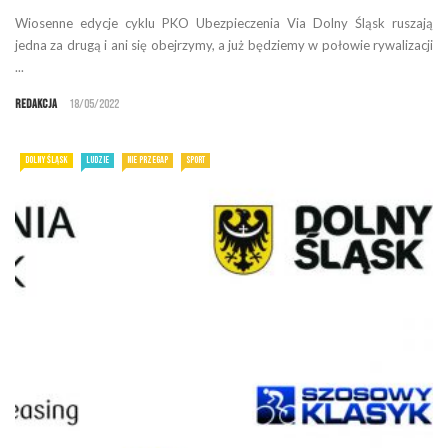
Wiosenne edycje cyklu PKO Ubezpieczenia Via Dolny Śląsk ruszają
jedna za drugą i ani się obejrzymy, a już będziemy w połowie rywalizacji
...
Redakcja
18/05/2022
DOLNY ŚLĄSK
LUDZIE
NIE PRZEGAP
SPORT