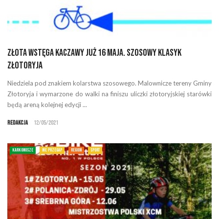
Złota Wstęga Kaczawy już 16 maja. Szosowy Klasyk
Złotoryja
Niedziela pod znakiem kolarstwa szosowego. Malownicze tereny Gminy
Złotoryja i wymarzone do walki na finiszu uliczki złotoryjskiej starówki
będą areną kolejnej edycji ...
Redakcja
12/05/2021
KARKONOSZE
NIE PRZEGAP
REGION
SPORT