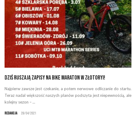
Dziś ruszają zapisy na Bike Maraton w Złotoryi!
Najpierw zawsze jest czekanie, a potem nerwowe odliczanie do startu.
Teraz nadal większość naszych planów podszyta jest niepewnością, ale
kolejny sezon – ...
Redakcja
28/04/2021