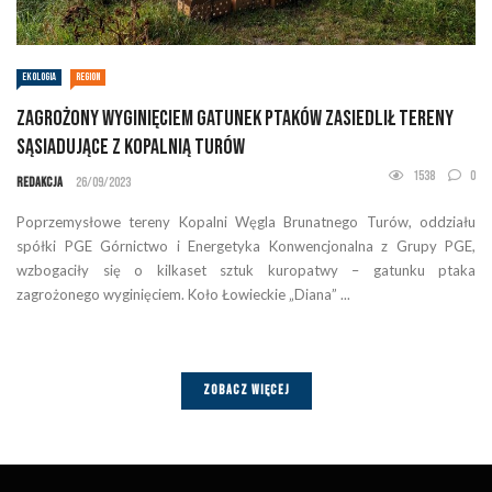
EKOLOGIA
REGION
Zagrożony wyginięciem gatunek ptaków zasiedlił tereny
sąsiadujące z Kopalnią Turów
1538
0
Redakcja
26/09/2023
Poprzemysłowe tereny Kopalni Węgla Brunatnego Turów, oddziału
spółki PGE Górnictwo i Energetyka Konwencjonalna z Grupy PGE,
wzbogaciły się o kilkaset sztuk kuropatwy – gatunku ptaka
zagrożonego wyginięciem. Koło Łowieckie „Diana” ...
ZOBACZ WIĘCEJ