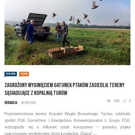
EKOLOGIA
REGION
Zagrożony wyginięciem gatunek ptaków zasiedlił tereny
sąsiadujące z Kopalnią Turów
1538
0
Redakcja
26/09/2023
Poprzemysłowe tereny Kopalni Węgla Brunatnego Turów, oddziału
spółki PGE Górnictwo i Energetyka Konwencjonalna z Grupy PGE,
wzbogaciły się o kilkaset sztuk kuropatwy – gatunku ptaka
zagrożonego wyginięciem. Koło Łowieckie „Diana” ...