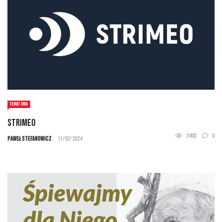
TEMAT DNIA
STRIMEO
2400
0
Paweł Stefanowicz
11/02/2024