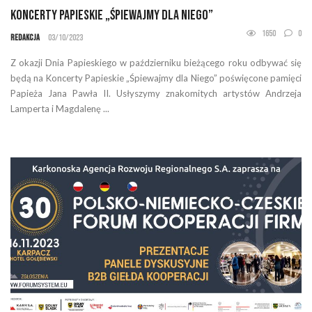
Koncerty Papieskie „Śpiewajmy dla Niego”
1650
0
Redakcja
03/10/2023
Z okazji Dnia Papieskiego w październiku bieżącego roku odbywać się
będą na Koncerty Papieskie „Śpiewajmy dla Niego” poświęcone pamięci
Papieża Jana Pawła II. Usłyszymy znakomitych artystów Andrzeja
Lamperta i Magdalenę ...