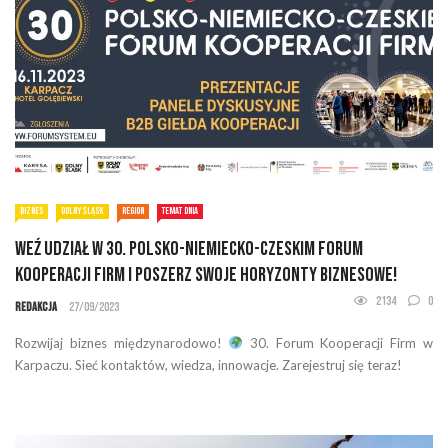
BIZNES
DOLNY ŚLĄSK
REGION
TEMAT DNIA
Weź udział w 30. Polsko-Niemiecko-Czeskim Forum
Kooperacji Firm i Poszerz Swoje Horyzonty Biznesowe!
2134
0
Redakcja
27/09/2023
Rozwijaj biznes międzynarodowo!
30. Forum Kooperacji Firm w
Karpaczu. Sieć kontaktów, wiedza, innowacje. Zarejestruj się teraz!