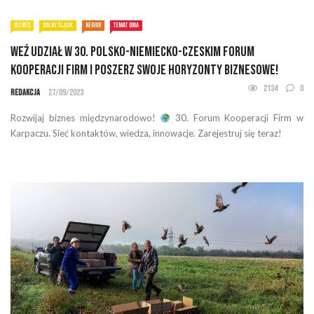
BIZNES
DOLNY ŚLĄSK
REGION
TEMAT DNIA
Weź udział w 30. Polsko-Niemiecko-Czeskim Forum
Kooperacji Firm i Poszerz Swoje Horyzonty Biznesowe!
2134
0
Redakcja
27/09/2023
Rozwijaj biznes międzynarodowo!
30. Forum Kooperacji Firm w
Karpaczu. Sieć kontaktów, wiedza, innowacje. Zarejestruj się teraz!