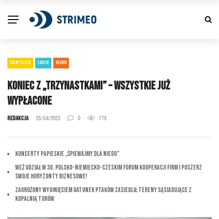
DOLNY ŚLĄSK
LUDZIE
REGION
Koniec z „trzynastkami” – wszystkie już
wypłacone
Redakcja
25/04/2023
0
779
Koncerty Papieskie „Śpiewajmy dla Niego”
Weź udział w 30. Polsko-Niemiecko-Czeskim Forum Kooperacji Firm i Poszerz
Swoje Horyzonty Biznesowe!
Zagrożony wyginięciem gatunek ptaków zasiedlił tereny sąsiadujące z
Kopalnią Turów