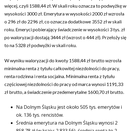
więcej, czyli 1588,44 zł. W skali roku oznacza to podwyżkę w
wysokości 3000 zł. Emerytura w wysokości 2000 zł wzrosła
o 296 zł do 2296 zł, co oznacza dodatkowe 3552 zł w skali
roku. Emeryci pobierający świadczenie w wysokości 3 tys. zł
po waloryzacji dostają 3444 zł (wzrost o 444 zł). Przełoży się
to na 5328 zł podwyżki w skali roku.
W wyniku waloryzacji do kwoty 1588,44 zł brutto wzrosła
minimalna renta z tytułu całkowitej niezdolności do pracy,
renta rodzinna i renta socjalna. Minimalna renta z tytułu
częściowej niezdolności do pracy od marca wynosi 1191,33
zł brutto, a świadczenie przedemerytalne 1600,70 zł brutto.
Na Dolnym Śląsku jest około 505 tys. emerytów i
ok. 136 tys. rencistów.
Średnia emerytura na Dolnym Śląsku wynosi 2
858,78 zł (w kraju: 2 833,56), średnia renta to 2