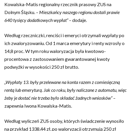
Kowalska-Matis regionalny rzecznik prasowy ZUS na
Dolnym Śląsku. –
Mieszkańcy naszego regionu dostali prawie
640 tysięcy dodatkowych wypłat”
– dodaje.
Według rzeczniczki, renciści i emeryci otrzymali wypłaty po
ich zwaloryzowaniu. Od 1 marca emerytury i renty wzrosły o
14,8 proc. W tym roku waloryzacja była kwotowo-
procentowa z zastosowaniem gwarantowanej kwoty
podwyżki w wysokości 250 zł brutto.
„Wypłaty 13. były przelewane na konta razem z comiesięczną
rentą lub emeryturą. Jak co roku, były naliczane z automatu, więc
żeby je dostać nie trzeba było składać żadnych wniosków”
–
zapewnia Iwona Kowalska-Matis.
Według wyliczeń ZUS osoby, których świadczenie wynosiło
na przykład 1338,44 zł, po waloryzacji otrzymują 250 zł