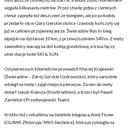
sięgała kilkunastu metrów. Przez chwilę jedna z ciemnych
chmur sypnęła też deszczem ze śniegiem, ale po południu
przedarło się w Góry Izerskie słońce i zawody kończyły się
już w całkiem przyjemnej aurze. Świeradów Run to bieg
alpejski na dystansie 10 km, z przewyższeniem 540 m. Z mety
zawodnicy wacają na dół koleją gondolową, a trasa łączy
obie stacje kolei SKI & SUN.
Od pierwszych kilometrów prowadził Maciej Krajewski
(Świeradów – Zdrój Górskie Uzdrowisko), który samotnie
wbiegł na metę i zajął miejsce pierwsze. Za nim do mety
dotarł Jakub Kulesza (Kooltriathlon), a trzeci był Paweł
Zamielski (Przedwojewski Team).
Krótko też czekaliśmy na świetnie biegnącą Annę Ficner
(OLAWS Złotoryja/ MKS Siechnice), która przybiegła na