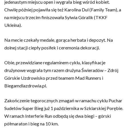
jedenastym miejscu open i wygrała bieg wśród kobiet.
Chwilę później pojawiła się też Karolina Dul (Family Team), a
na miejscu trzecim finiszowała Sylwia Góralik (TKKF
Ukleina).
Na mecie czekały medale, gorąca herbata i depozyt. Na
dolnej stacji ciepły posiłek i ceremonia dekoracji.
Obie, przewidziane regulaminem cyklu, klasyfikacje
drużynowe wygrała tym razem drużyna Świeradów – Zdrój
Górskie Uzdrowisko przed teamem Mad Runners i
Biegamdlazdrowia.pl.
Zakończenie tegorocznych zmagań w ramachu cyklu Puchar
Sudetów Super Bieg już 1 października w Szklarskiej Porębie.
W ramach Interferie Run odbędą się dwa biegi – górski
półmaraton i bieg na 10 km.