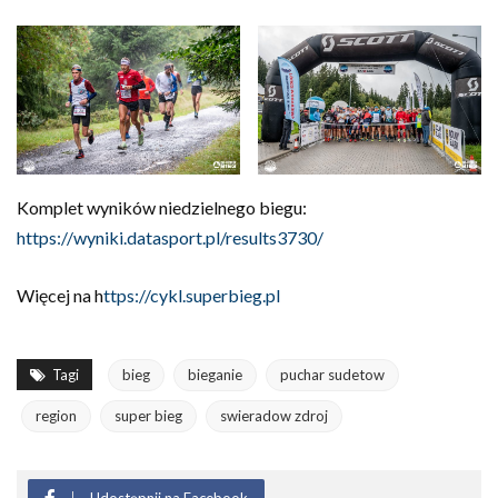
Komplet wyników niedzielnego biegu:
https://wyniki.datasport.pl/results3730/
Więcej na h
ttps://cykl.superbieg.pl
Tagi
bieg
bieganie
puchar sudetow
region
super bieg
swieradow zdroj
Udostępnij na Facebook