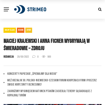
DOLNY ŚLĄSK
REGION
SPORT
Maciej Krajewski i Anna Ficner wygrywają w
Świeradowie – Zdroju
Redakcja
20/09/2022
0
969
Koncerty Papieskie „Śpiewajmy dla Niego”
Weź udział w 30. Polsko-Niemiecko-Czeskim Forum Kooperacji Firm i Poszerz
Swoje Horyzonty Biznesowe!
Zagrożony wyginięciem gatunek ptaków zasiedlił tereny sąsiadujące z
Kopalnią Turów