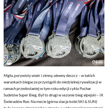
Mgła, porywisty wiatr i zimny, ulewny deszcz – w takich
warunkach biegacze przystąpili do niedzielnej rywalizacji w
ramach przedostaniej w tym roku edycji cyklu Puchar
Sudetów Super Bieg. Był to drugi w sezonie bieg alpejski – IX
Świeradów Run. Na mecie (górna stacja kolei SKI & SUN)
było jeszcze zimniej niż na starcie, a widoczność momentami