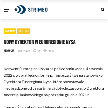
DOLNY ŚLĄSK
NIE PRZEGAP
Nowy dyrektor w Euroregionie Nysa
Redakcja
06/01/2022
0
1478
Konwent Euroregionu Nysa na posiedzeniu w dniu 4 stycznia
2022 r. wybrał jednogłośnie p. Tomasza Śliwę na stanowisko
Dyrektora Euroregionu Nysa, które pozostawało
nieobsadzone od czasu śmierci dotychczasowego Dyrektora
Andrzeja Jankowskiego na początku grudnia 2021 r.
Tomasz Śliwa ukończył Uniwersytet Ekonomiczny we