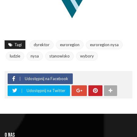
Tagi
dyrektor
euroregion
euroregion nysa
ludzie
nysa
stanowisko
wybory
Udostępnij na Facebook
Udostępnij na Twitter
O NAS