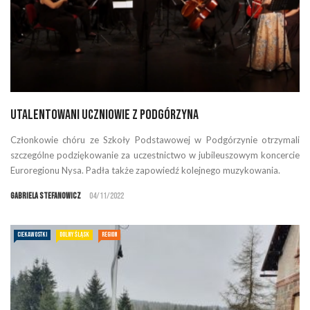
Utalentowani uczniowie z Podgórzyna
Członkowie chóru ze Szkoły Podstawowej w Podgórzynie otrzymali
szczególne podziękowanie za uczestnictwo w jubileuszowym koncercie
Euroregionu Nysa. Padła także zapowiedź kolejnego muzykowania.
Gabriela Stefanowicz
04/11/2022
CIEKAWOSTKI
DOLNY ŚLĄSK
REGION