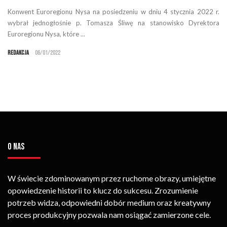
Konwent Euroregionu Nysa na posiedzeniu w dniu 4 stycznia 2022 r.
wybrał jednogłośnie p. Tomasza Śliwę na stanowisko Dyrektora
Euroregionu Nysa, które ...
Redakcja
06/01/2022
O NAS
W świecie zdominowanym przez ruchome obrazy, umiejętne
opowiedzenie historii to klucz do sukcesu. Zrozumienie
potrzeb widza, odpowiedni dobór medium oraz kreatywny
proces produkcyjny pozwala nam osiągać zamierzone cele.