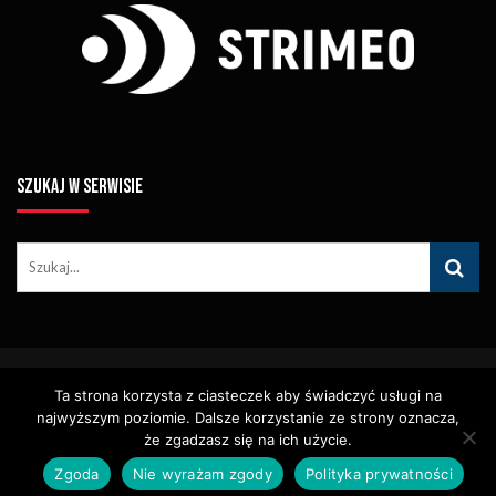
SZUKAJ W SERWISIE
© Copyright STRIMEO. All Rights Reserved. Kopiowanie Treści (w
Ta strona korzysta z ciasteczek aby świadczyć usługi na
Tym Zdjęć, Materiałów Wideo) Bez Pisemnego Zezwolenia
Zabronione.
najwyższym poziomie. Dalsze korzystanie ze strony oznacza,
Usługi
Identyfikacja Wizualna – Logotypy
że zgadzasz się na ich użycie.
Polityka Cookies
Polityka Prywatności
Zgoda
Nie wyrażam zgody
Polityka prywatności
Polityka Wydawnicza
Kontakt