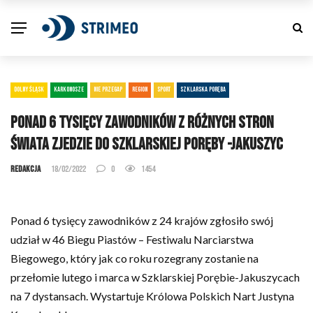
DOLNY ŚLĄSK
KARKONOSZE
NIE PRZEGAP
REGION
SPORT
SZKLARSKA PORĘBA
Ponad 6 tysięcy zawodników z różnych stron
świata zjedzie do Szklarskiej Poręby -Jakuszyc
Redakcja
18/02/2022
0
1454
Ponad 6 tysięcy zawodników z 24 krajów zgłosiło swój
udział w 46 Biegu Piastów – Festiwalu Narciarstwa
Biegowego, który jak co roku rozegrany zostanie na
przełomie lutego i marca w Szklarskiej Porębie-Jakuszycach
na 7 dystansach. Wystartuje Królowa Polskich Nart Justyna