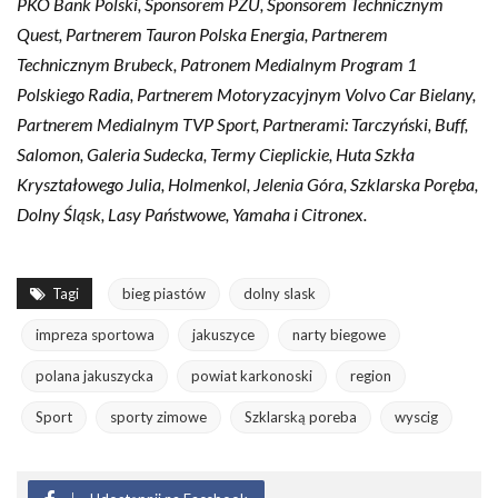
PKO Bank Polski, Sponsorem PZU, Sponsorem Technicznym
Quest, Partnerem Tauron Polska Energia, Partnerem
Technicznym Brubeck, Patronem Medialnym Program 1
Polskiego Radia, Partnerem Motoryzacyjnym Volvo Car Bielany,
Partnerem Medialnym TVP Sport, Partnerami: Tarczyński, Buff,
Salomon, Galeria Sudecka, Termy Cieplickie, Huta Szkła
Kryształowego Julia, Holmenkol, Jelenia Góra, Szklarska Poręba,
Dolny Śląsk, Lasy Państwowe, Yamaha i Citronex.
Tagi
bieg piastów
dolny slask
impreza sportowa
jakuszyce
narty biegowe
polana jakuszycka
powiat karkonoski
region
Sport
sporty zimowe
Szklarską poreba
wyscig