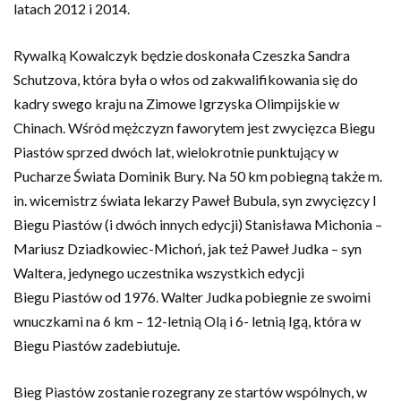
latach 2012 i 2014.
Rywalką Kowalczyk będzie doskonała Czeszka Sandra
Schutzova, która była o włos od zakwalifikowania się do
kadry swego kraju na Zimowe Igrzyska Olimpijskie w
Chinach. Wśród mężczyzn faworytem jest zwycięzca Biegu
Piastów sprzed dwóch lat, wielokrotnie punktujący w
Pucharze Świata Dominik Bury. Na 50 km pobiegną także m.
in. wicemistrz świata lekarzy Paweł Bubula, syn zwycięzcy I
Biegu Piastów (i dwóch innych edycji) Stanisława Michonia –
Mariusz Dziadkowiec-Michoń, jak też Paweł Judka – syn
Waltera, jedynego uczestnika wszystkich edycji
Biegu Piastów od 1976. Walter Judka pobiegnie ze swoimi
wnuczkami na 6 km – 12-letnią Olą i 6- letnią Igą, która w
Biegu Piastów zadebiutuje.
Bieg Piastów zostanie rozegrany ze startów wspólnych, w