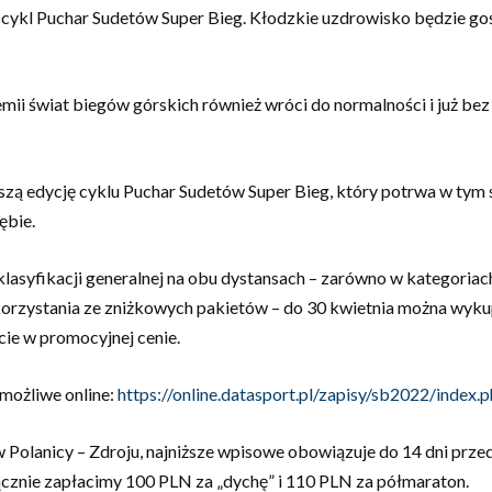
cykl Puchar Sudetów Super Bieg. Kłodzkie uzdrowisko będzie gośc
ii świat biegów górskich również wróci do normalności i już be
wszą edycję cyklu Puchar Sudetów Super Bieg, który potrwa w tym 
ębie.
asyfikacji generalnej na obu dystansach – zarówno w kategoriach
orzystania ze zniżkowych pakietów – do 30 kwietnia można wykupi
ie w promocyjnej cenie.
 możliwe online:
https://online.datasport.pl/zapisy/sb2022/index.
Polanicy – Zdroju, najniższe wpisowe obowiązuje do 14 dni przed
włącznie zapłacimy 100 PLN za „dychę” i 110 PLN za półmaraton.