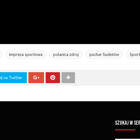
impreza sportowa
polanica zdroj
puchar Sudetów
Sport
j na Twitter
SZUKAJ W SE