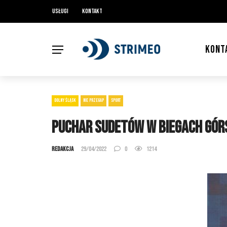
Usługi
Kontakt
KONT
DOLNY ŚLĄSK
NIE PRZEGAP
SPORT
Puchar Sudetów w biegach górs
Redakcja
29/04/2022
0
1214