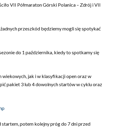
iło VII Półmaraton Górski Polanica – Zdrój i VII
z żadnych przeszkód będziemy mogli się spotykać
sezonie do 1 października, kiedy to spotkamy się
 wiekowych, jak i w klasyfikacji open oraz w
ć pakiet 3 lub 4 dowolnych startów w cyklu oraz
php
 startem, potem kolejny próg do 7 dni przed