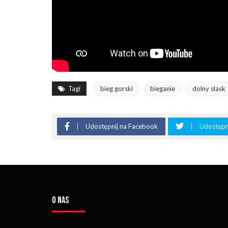
Tagi
bieg gorski
bieganie
dolny slask
Udostępnij na Facebook
Udostępni
O NAS