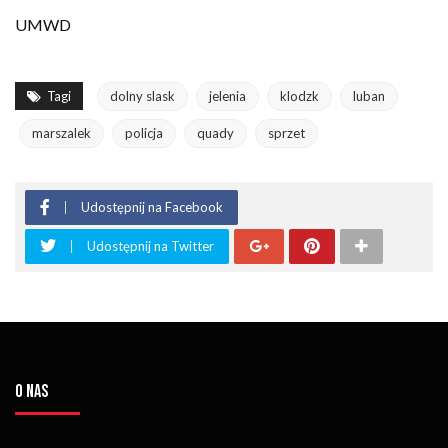
UMWD
Tagi
dolny slask
jelenia
klodzk
luban
marszalek
policja
quady
sprzet
Udostępnij na Facebook
Udostępnij na Twitter
O NAS