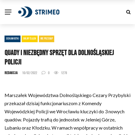
CIEKAWOSTKI
DOLNY ŚLĄSK
NIE PRZEGAP
Quady i niezbędny sprzęt dla dolnośląskiej
policji
Redakcja
10/02/2022
0
1278
Marszałek Województwa Dolnośląskiego Cezary Przybylski
przekazał dzisiaj funkcjonariuszom z Komendy
Wojewódzkiej Policji we Wrocławiu kluczyki do 3 nowych
quadów. Pojazdy trafią do jednostek w Jeleniej Górze,
Lubaniu oraz Kłodzku. W ramach współpracy w ostatnich