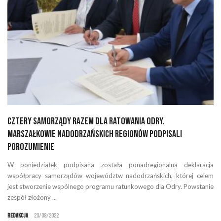
Cztery samorządy razem dla ratowania Odry.
Marszałkowie nadodrzańskich regionów podpisali
Porozumienie
W poniedziałek podpisana została ponadregionalna deklaracja
współpracy samorządów województw nadodrzańskich, której celem
jest stworzenie wspólnego programu ratunkowego dla Odry. Powstanie
zespół złożony ...
Redakcja
23/08/2022