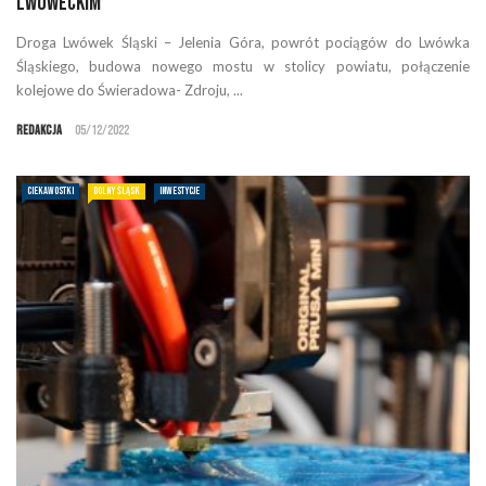
lwóweckim
Droga Lwówek Śląski – Jelenia Góra, powrót pociągów do Lwówka
Śląskiego, budowa nowego mostu w stolicy powiatu, połączenie
kolejowe do Świeradowa- Zdroju, ...
Redakcja
05/12/2022
CIEKAWOSTKI
DOLNY ŚLĄSK
INWESTYCJE