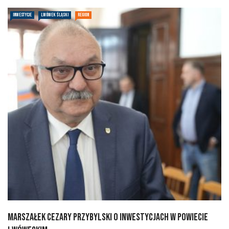
INWESTYCJE
LWÓWEK ŚLĄSKI
REGION
Marszałek Cezary Przybylski o inwestycjach w powiecie