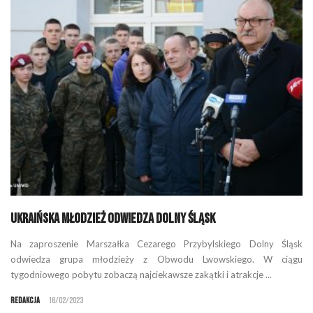
Ukraińska młodzież odwiedza Dolny Śląsk
Na zaproszenie Marszałka Cezarego Przybylskiego Dolny Śląsk
odwiedza grupa młodzieży z Obwodu Lwowskiego. W ciągu
tygodniowego pobytu zobaczą najciekawsze zakątki i atrakcje ...
Redakcja
16/02/2023