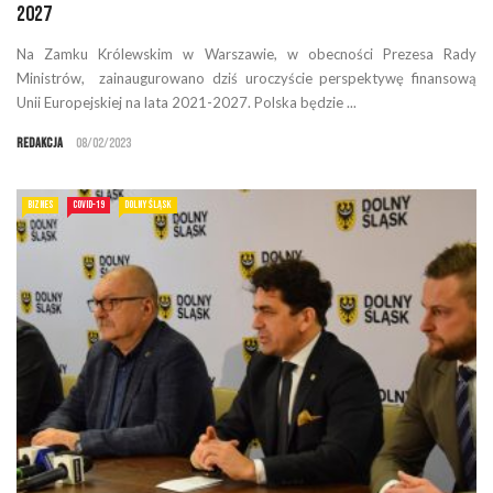
2027
Na Zamku Królewskim w Warszawie, w obecności Prezesa Rady
Ministrów, zainaugurowano dziś uroczyście perspektywę finansową
Unii Europejskiej na lata 2021-2027. Polska będzie ...
Redakcja
08/02/2023
BIZNES
COVID-19
DOLNY ŚLĄSK