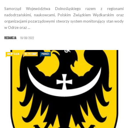
Samorząd Województwa Dolnośląskiego razem z regionami
nadodrzańskimi, naukowcami, Polskim Związkiem Wędkarskim oraz
organizacjami pozarządowymi stworzy system monitorujący stan wody
w Odrze oraz ...
Redakcja
18/08/2022
DOLNY ŚLĄSK
NIE PRZEGAP
PODRÓŻE