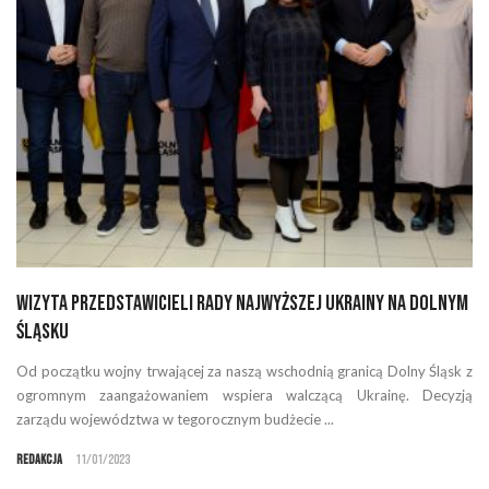
Wizyta przedstawicieli Rady Najwyższej Ukrainy na Dolnym
Śląsku
Od początku wojny trwającej za naszą wschodnią granicą Dolny Śląsk z
ogromnym zaangażowaniem wspiera walczącą Ukrainę. Decyzją
zarządu województwa w tegorocznym budżecie ...
Redakcja
11/01/2023