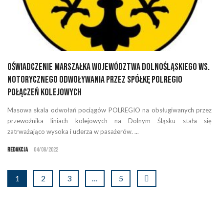
Oświadczenie Marszałka Województwa Dolnośląskiego ws.
notorycznego odwoływania przez Spółkę POLREGIO
połączeń kolejowych
Masowa skala odwołań pociągów POLREGIO na obsługiwanych przez
przewoźnika liniach kolejowych na Dolnym Śląsku stała się
zatrważająco wysoka i uderza w pasażerów. ...
Redakcja
04/08/2022
1
2
3
…
5