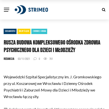
CIEKAWOSTKI
DOLNY ŚLĄSK
ZDROWIE I URODA
Rusza budowa kompleksowego ośrodka zdrowia
psychicznego dla dzieci i młodzieży
Redakcja
03/11/2021
0
761
Wojewódzki Szpital Specjalistyczny im. J. Gromkowskiego
przy ul. Koszarowej we Wrocławiu i Dzienny Ośrodek
Psychiatrii i Zaburzeń Mowy dla Dzieci i Młodzieży we
Wrocławiu łączą siły.