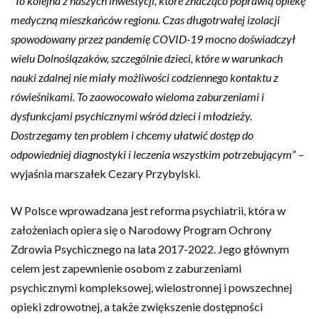
“To kolejna z naszych inwestycji, które znacząco poprawią opiekę
medyczną mieszkańców regionu. Czas długotrwałej izolacji
spowodowany przez pandemię COVID-19 mocno doświadczył
wielu Dolnoślązaków, szczególnie dzieci, które w warunkach
nauki zdalnej nie miały możliwości codziennego kontaktu z
rówieśnikami. To zaowocowało wieloma zaburzeniami i
dysfunkcjami psychicznymi wśród dzieci i młodzieży.
Dostrzegamy ten problem i chcemy ułatwić dostęp do
odpowiedniej diagnostyki i leczenia wszystkim potrzebującym
” –
wyjaśnia marszałek Cezary Przybylski.
W Polsce wprowadzana jest reforma psychiatrii, która w
założeniach opiera się o Narodowy Program Ochrony
Zdrowia Psychicznego na lata 2017-2022. Jego głównym
celem jest zapewnienie osobom z zaburzeniami
psychicznymi kompleksowej, wielostronnej i powszechnej
opieki zdrowotnej, a także zwiększenie dostępności