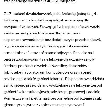
stacjonarnego dla dzieci z 40 – 50 miejscami.
Z 17 – salami dwułóżkowymi, jedną izolatkę, jedną salę 4 –
łóżkową oraz czterołóżkową salę obserwacyjną dla
przypadków ostrych. Ze względów bezpieczeństwa węzły
sanitarne będą przystosowane dla pacjentów z
niepełnosprawnościami (bez dodatkowych przedsionków),
wyposażone w elementy utrudniające dokonywania
samookaleczeń oraz prób samobójczych. Ponadto na I
piętrze zaplanowano 4 sale lekcyjne dla uczniów szkoły
średniej, pokój nauczycielski, świetlicę dla uczniów,
bibliotekę i laboratorium komputerowe oraz gabinet
psychologa, a także gabinet lekarski. Dla pacjentów oddziału
zamkniętego przewidziano wydzielone sale lekcyjne, zespół
gabinetów konsultacyjnych, salę terapii grupowej i jadalnię.
Pomieszczenia I piętra mają bezpośrednie połączenie z salą
gimnastyczną wraz z zapleczem magazynowym i