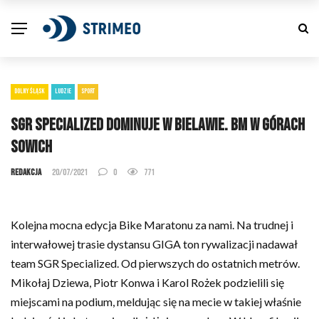
DOLNY ŚLĄSK
LUDZIE
SPORT
SGR Specialized dominuje w Bielawie. BM w Górach
Sowich
Redakcja
20/07/2021
0
771
Kolejna mocna edycja Bike Maratonu za nami. Na trudnej i
interwałowej trasie dystansu GIGA ton rywalizacji nadawał
team SGR Specialized. Od pierwszych do ostatnich metrów.
Mikołaj Dziewa, Piotr Konwa i Karol Rożek podzielili się
miejscami na podium, meldując się na mecie w takiej właśnie