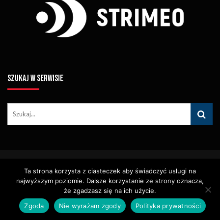
SZUKAJ W SERWISIE
© Copyright STRIMEO. All Rights Reserved. Kopiowanie Treści (w
Ta strona korzysta z ciasteczek aby świadczyć usługi na
Tym Zdjęć, Materiałów Wideo) Bez Pisemnego Zezwolenia
najwyższym poziomie. Dalsze korzystanie ze strony oznacza,
Zabronione.
Usługi
Identyfikacja Wizualna – Logotypy
że zgadzasz się na ich użycie.
Polityka Cookies
Polityka Prywatności
Zgoda
Nie wyrażam zgody
Polityka prywatności
Polityka Wydawnicza
Kontakt