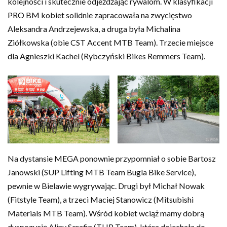
kolejności i skutecznie odjeżdżając rywalom. W klasyfikacji
PRO BM kobiet solidnie zapracowała na zwycięstwo
Aleksandra Andrzejewska, a druga była Michalina
Ziółkowska (obie CST Accent MTB Team). Trzecie miejsce
dla Agnieszki Kachel (Rybczyński Bikes Remmers Team).
Na dystansie MEGA ponownie przypomniał o sobie Bartosz
Janowski (SUP Lifting MTB Team Bugla Bike Service),
pewnie w Bielawie wygrywając. Drugi był Michał Nowak
(Fitstyle Team), a trzeci Maciej Stanowicz (Mitsubishi
Materials MTB Team). Wśród kobiet wciąż mamy dobrą
dyspozycję Aliny Serafin (THP Team), która dojechała do