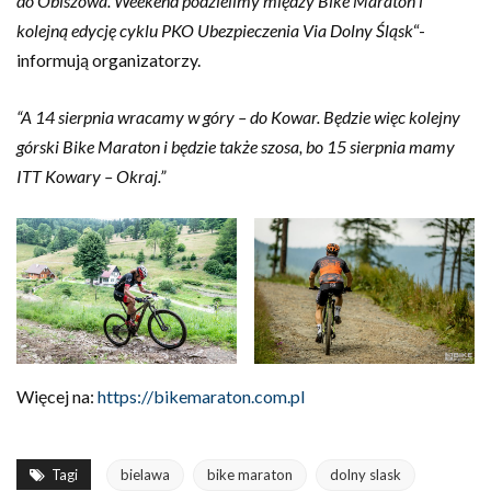
do Obiszowa. Weekend podzielimy między Bike Maraton i
kolejną edycję cyklu PKO Ubezpieczenia Via Dolny Śląsk
“-
informują organizatorzy.
“A 14 sierpnia wracamy w góry – do Kowar. Będzie więc kolejny
górski Bike Maraton i będzie także szosa, bo 15 sierpnia mamy
ITT Kowary – Okraj.”
Więcej na:
https://bikemaraton.com.pl
Tagi
bielawa
bike maraton
dolny slask