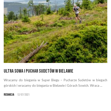
Ultra Sowa i Puchar Sudetów w Bielawie
Wracamy do biegania w Super Biegu – Pucharze Sudetów w biegach
górskich i wracamy do biegania w Bielawie i Górach Sowich. Wraca ...
Redakcja
12/07/2021