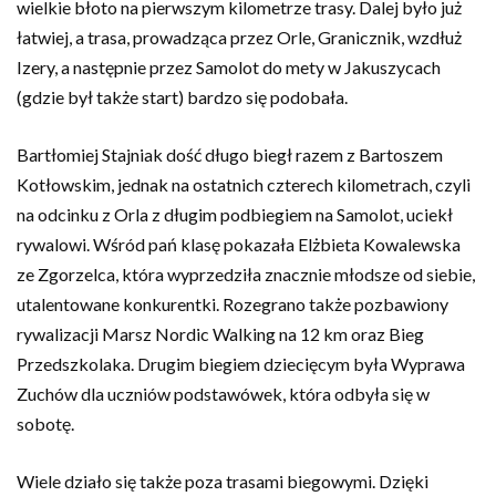
wielkie błoto na pierwszym kilometrze trasy. Dalej było już
łatwiej, a trasa, prowadząca przez Orle, Granicznik, wzdłuż
Izery, a następnie przez Samolot do mety w Jakuszycach
(gdzie był także start) bardzo się podobała.
Bartłomiej Stajniak dość długo biegł razem z Bartoszem
Kotłowskim, jednak na ostatnich czterech kilometrach, czyli
na odcinku z Orla z długim podbiegiem na Samolot, uciekł
rywalowi. Wśród pań klasę pokazała Elżbieta Kowalewska
ze Zgorzelca, która wyprzedziła znacznie młodsze od siebie,
utalentowane konkurentki. Rozegrano także pozbawiony
rywalizacji Marsz Nordic Walking na 12 km oraz Bieg
Przedszkolaka. Drugim biegiem dziecięcym była Wyprawa
Zuchów dla uczniów podstawówek, która odbyła się w
sobotę.
Wiele działo się także poza trasami biegowymi. Dzięki