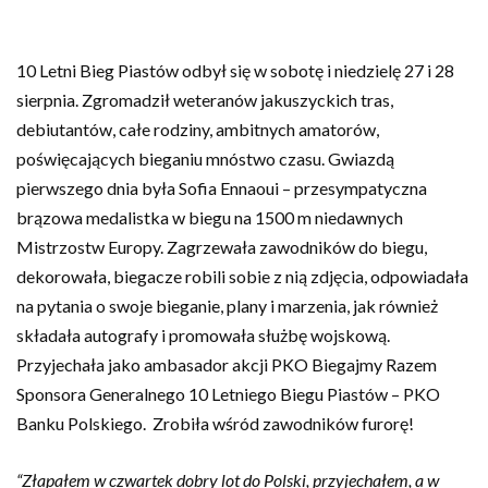
10 Letni Bieg Piastów odbył się w sobotę i niedzielę 27 i 28
sierpnia. Zgromadził weteranów jakuszyckich tras,
debiutantów, całe rodziny, ambitnych amatorów,
poświęcających bieganiu mnóstwo czasu. Gwiazdą
pierwszego dnia była Sofia Ennaoui – przesympatyczna
brązowa medalistka w biegu na 1500 m niedawnych
Mistrzostw Europy. Zagrzewała zawodników do biegu,
dekorowała, biegacze robili sobie z nią zdjęcia, odpowiadała
na pytania o swoje bieganie, plany i marzenia, jak również
składała autografy i promowała służbę wojskową.
Przyjechała jako ambasador akcji PKO Biegajmy Razem
Sponsora Generalnego 10 Letniego Biegu Piastów – PKO
Banku Polskiego. Zrobiła wśród zawodników furorę!
“Złapałem w czwartek dobry lot do Polski, przyjechałem, a w