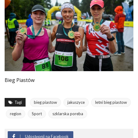
Bieg Piastów
Tagi
bieg piastow
jakuszyce
letni bieg piastow
region
Sport
szklarska poreba
Udostępnij na Facebook