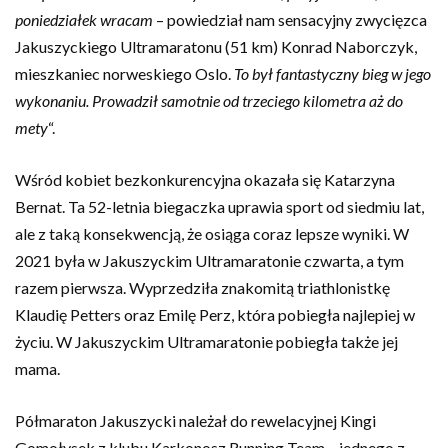
poniedziałek wracam
– powiedział nam sensacyjny zwycięzca
Jakuszyckiego Ultramaratonu (51 km) Konrad Naborczyk,
mieszkaniec norweskiego Oslo.
To był fantastyczny bieg w jego
wykonaniu. Prowadził samotnie od trzeciego kilometra aż do
mety
“.
Wśród kobiet bezkonkurencyjna okazała się Katarzyna
Bernat. Ta 52-letnia biegaczka uprawia sport od siedmiu lat,
ale z taką konsekwencją, że osiąga coraz lepsze wyniki. W
2021 była w Jakuszyckim Ultramaratonie czwarta, a tym
razem pierwsza. Wyprzedziła znakomitą triathlonistkę
Klaudię Petters oraz Emilę Perz, która pobiegła najlepiej w
życiu. W Jakuszyckim Ultramaratonie pobiegła także jej
mama.
Półmaraton Jakuszycki należał do rewelacyjnej Kingi
Gomołysek z klubu Karkonosz Running Team – jednego z