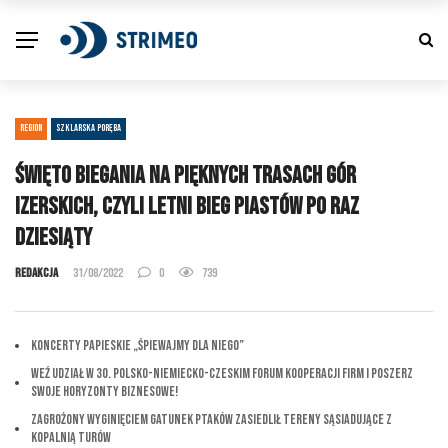
REGION
SZKLARSKA PORĘBA
Święto biegania na pięknych trasach Gór
Izerskich, czyli Letni Bieg Piastów po raz
dziesiąty
Redakcja
31/08/2022
0
739
Koncerty Papieskie „Śpiewajmy dla Niego”
Weź udział w 30. Polsko-Niemiecko-Czeskim Forum Kooperacji Firm i Poszerz
Swoje Horyzonty Biznesowe!
Zagrożony wyginięciem gatunek ptaków zasiedlił tereny sąsiadujące z
Kopalnią Turów