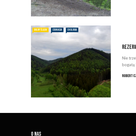
DOLNY ŚLĄSK
EDUKACJA
EKOLOGIA
Rezerw
Nie trz
bogatą h
Robert C
O NAS