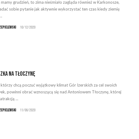
 mamy grudzień, to zima nieśmiało zagląda również w Karkonosze,
adać sobie pytanie jak aktywnie wykorzystać ten czas kiedy ziemię
..
zepielewski
10/12/2020
zka na Tłoczynę
, którzy chcą poczuć wyjątkowy klimat Gór Izerskich za cel swoich
k, powinni obrać wznoszącą się nad Antoniowem Tłoczynę, której
trakcją ...
zepielewski
11/06/2020