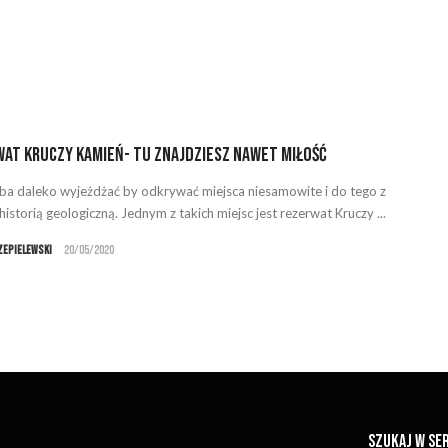
at Kruczy Kamień- tu znajdziesz nawet miłość
eba daleko wyjeżdżać by odkrywać miejsca niesamowite i do tego z
istorią geologiczną. Jednym z takich miejsc jest rezerwat Kruczy ...
zepielewski
20/05/2020
SZUKAJ W SE