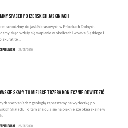
mny spacer po izerskich jaskiniach
em schodzimy do jaskiń krasowych w Płóczkach Dolnych.
amy skąd wzięły się wapienie w okolicach Lwówka Śląskiego i
 akurat te ...
zepielewski
28/05/2020
wskie Skały to miejsce trzeba koniecznie odwiedzić
nych spotkaniach z geologią zapraszamy na wycieczkę po
skich Skałach. To tam znajdują się najpiękniejsze okna skalne w
h.
zepielewski
26/05/2020