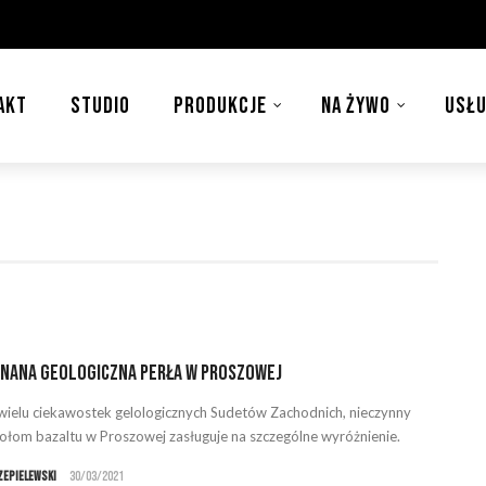
AKT
STUDIO
PRODUKCJE
NA ŻYWO
USŁU
nana geologiczna perła w Proszowej
ielu ciekawostek gelologicznych Sudetów Zachodnich, nieczynny
ołom bazaltu w Proszowej zasługuje na szczególne wyróżnienie.
zepielewski
30/03/2021