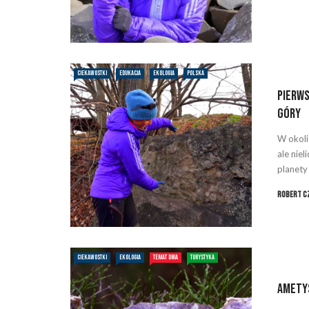
CIEKAWOSTKI
EDUKACJA
EKOLOGIA
POLSKA
Pierws
Góry
W okoli
ale niel
planety .
Robert C
CIEKAWOSTKI
EKOLOGIA
TEMAT DNIA
TURYSTYKA
Amety