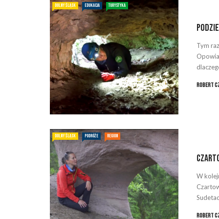
DOLNY ŚLĄSK
EDUKACJA
TURYSTYKA
Podzie
Tym raz
Opowiad
dlaczego
Robert C
DOLNY ŚLĄSK
PODRÓŻE
REGION
Czarto
W kolej
Czartow
Sudetac
Robert C