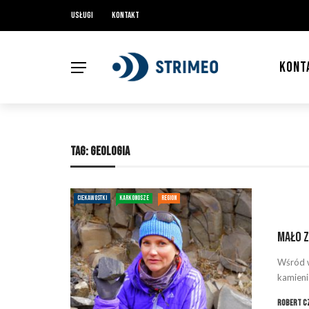
Usługi
Kontakt
KONT
TAG:
GEOLOGIA
CIEKAWOSTKI
KARKONOSZE
REGION
Mało z
Wśród w
kamieni
Robert C