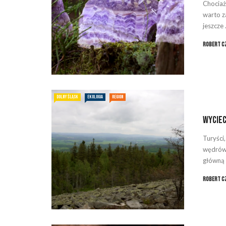
Chociaż
warto z
jeszcze .
Robert C
DOLNY ŚLĄSK
EKOLOGIA
REGION
Wyciec
Turyści
wędrówe
główną a
Robert C