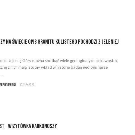
zy na świecie opis granitu kulistego pochodzi z Jeleniej
cach Jeleniej Góry można spotkać wiele geologicznych ciekawostek,
iczne z nich mają istotny wkład w historię badań geologii naszej
..
zepielewski
13/12/2020
st – wizytówka Karkonoszy