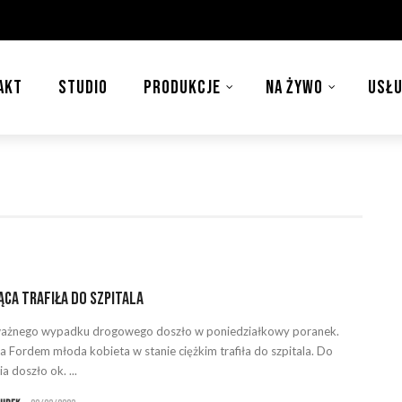
AKT
STUDIO
PRODUKCJE
NA ŻYWO
USŁU
ąca trafiła do szpitala
ażnego wypadku drogowego doszło w poniedziałkowy poranek.
ca Fordem młoda kobieta w stanie ciężkim trafiła do szpitala. Do
a doszło ok. ...