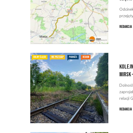
Odcinek
przejęt
Redakcja
DOLNY ŚLĄSK
NIE PRZEGAP
PODRÓŻE
REGION
Kolejn
Mirsk 
Dolnośl
zaproje
relacji 
Redakcja