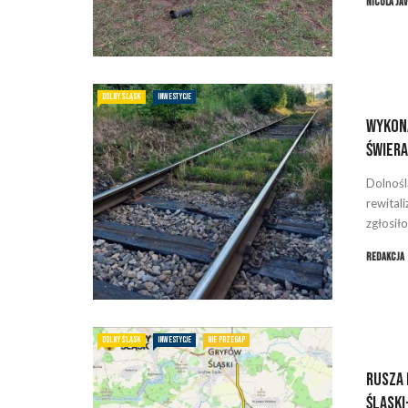
Nicola Ja
DOLNY ŚLĄSK
INWESTYCJE
Wykona
Świer
Dolnośl
rewital
zgłosiło 
Redakcja
DOLNY ŚLĄSK
INWESTYCJE
NIE PRZEGAP
Rusza 
Śląski