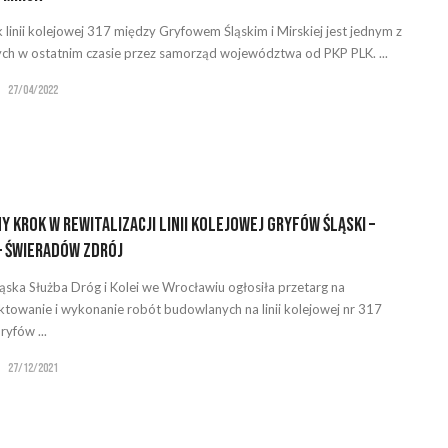
 linii kolejowej 317 między Gryfowem Śląskim i Mirskiej jest jednym z
ych w ostatnim czasie przez samorząd województwa od PKP PLK. ...
27/04/2022
y krok w rewitalizacji linii kolejowej Gryfów Śląski –
– Świeradów Zdrój
ąska Służba Dróg i Kolei we Wrocławiu ogłosiła przetarg na
ktowanie i wykonanie robót budowlanych na linii kolejowej nr 317
Gryfów ...
27/12/2021