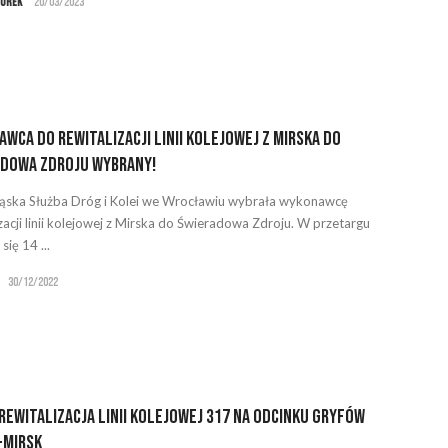
vurek
20/03/2023
wca do rewitalizacji linii kolejowej z Mirska do
adowa Zdroju wybrany!
ąska Służba Dróg i Kolei we Wrocławiu wybrała wykonawcę
izacji linii kolejowej z Mirska do Świeradowa Zdroju. W przetargu
się 14 ...
30/12/2022
rewitalizacja linii kolejowej 317 na odcinku Gryfów
-Mirsk