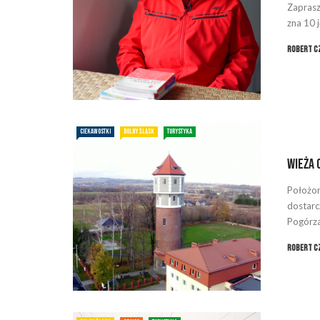
Zaprasz
zna 10 
Robert C
CIEKAWOSTKI
DOLNY ŚLĄSK
TURYSTYKA
Wieża 
Położona
dostarc
Pogórza 
Robert C