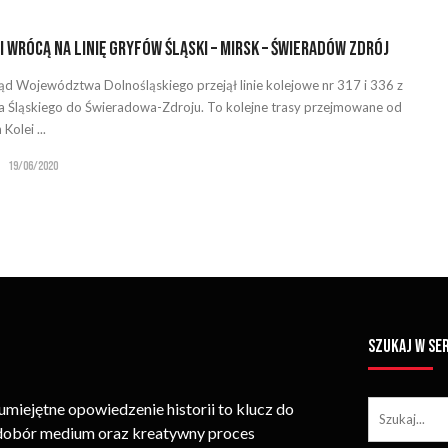
i wrócą na linię Gryfów Śląski – Mirsk – Świeradów Zdrój
d Województwa Dolnośląskiego przejął linie kolejowe nr 317 i 336 z
 Śląskiego do Świeradowa-Zdroju. To kolejne trasy przejmowane od
Kolei ...
19/06/2020
SZUKAJ W SE
iejętne opowiedzenie historii to klucz do
 dobór medium oraz kreatywny proces