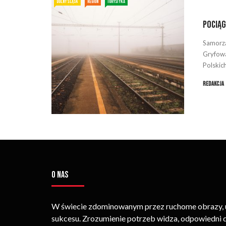
DOLNY ŚLĄSK
REGION
TURYSTYKA
Pociąg
Samorzą
Gryfowa
Polskich 
Redakcja
O NAS
W świecie zdominowanym przez ruchome obrazy, um
sukcesu. Zrozumienie potrzeb widza, odpowiedni