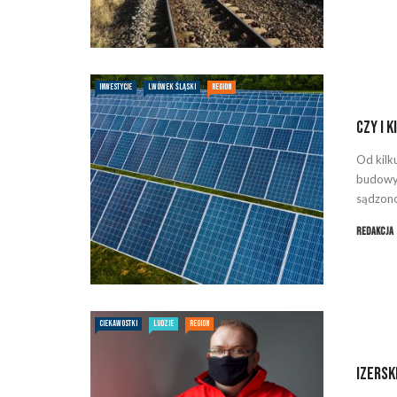
INWESTYCJE
LWÓWEK ŚLĄSKI
REGION
Czy i 
Od kilk
budowy 
sądzono 
Redakcja
CIEKAWOSTKI
LUDZIE
REGION
Izersk