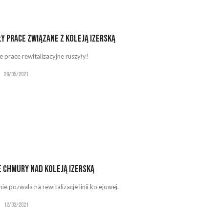
y prace związane z Koleją Izerską
e prace rewitalizacyjne ruszyły!
28/05/2021
 chmury nad Koleją Izerską
ie pozwala na rewitalizacje linii kolejowej.
12/03/2021