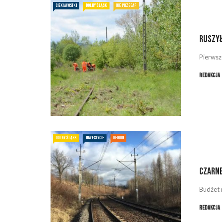
CIEKAWOSTKI
DOLNY ŚLĄSK
NIE PRZEGAP
Ruszył
Pierwsz
Redakcja
DOLNY ŚLĄSK
INWESTYCJE
REGION
Czarne
Budżet n
Redakcja