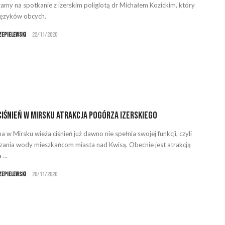
amy na spotkanie z izerskim poliglotą dr Michałem Kozickim, który
języków obcych.
zepielewski
22/11/2020
ciśnień w Mirsku atrakcja Pogórza Izerskiego
 w Mirsku wieża ciśnień już dawno nie spełnia swojej funkcji, czyli
zania wody mieszkańcom miasta nad Kwisą. Obecnie jest atrakcją
...
zepielewski
20/11/2020