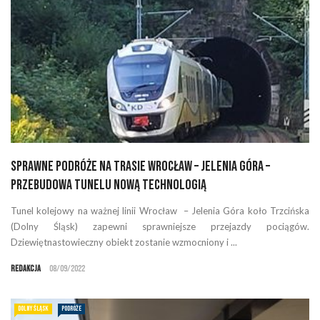
Sprawne podróże na trasie Wrocław – Jelenia Góra –
przebudowa tunelu nową technologią
Tunel kolejowy na ważnej linii Wrocław – Jelenia Góra koło Trzcińska
(Dolny Śląsk) zapewni sprawniejsze przejazdy pociągów.
Dziewiętnastowieczny obiekt zostanie wzmocniony i ...
Redakcja
08/09/2022
DOLNY ŚLĄSK
PODRÓŻE