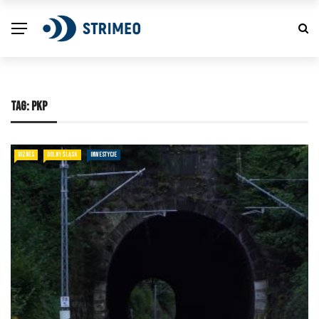
TAG:
PKP
BIZNES
DOLNY ŚLĄSK
INWESTYCJE