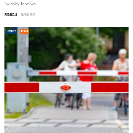
Świdnicy. Możliwe ...
Redakcja
08/06/2022
PODRÓŻE
REGION