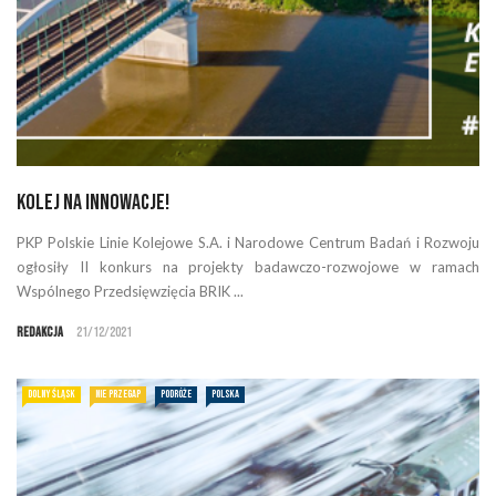
Kolej na innowacje!
PKP Polskie Linie Kolejowe S.A. i Narodowe Centrum Badań i Rozwoju
ogłosiły II konkurs na projekty badawczo-rozwojowe w ramach
Wspólnego Przedsięwzięcia BRIK ...
Redakcja
21/12/2021
DOLNY ŚLĄSK
NIE PRZEGAP
PODRÓŻE
POLSKA