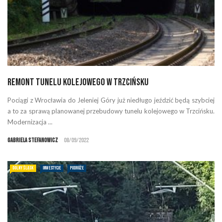
Remont tunelu kolejowego w Trzcińsku
Pociągi z Wrocławia do Jeleniej Góry już niedługo jeździć będą szybciej
a to za sprawą planowanej przebudowy tunelu kolejowego w Trzcińsku.
Modernizacja ...
Gabriela Stefanowicz
08/09/2022
DOLNY ŚLĄSK
INWESTYCJE
PODRÓŻE