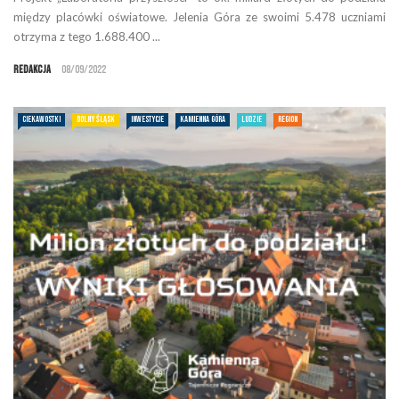
między placówki oświatowe. Jelenia Góra ze swoimi 5.478 uczniami
otrzyma z tego 1.688.400 ...
Redakcja
08/09/2022
CIEKAWOSTKI
DOLNY ŚLĄSK
INWESTYCJE
KAMIENNA GÓRA
LUDZIE
REGION