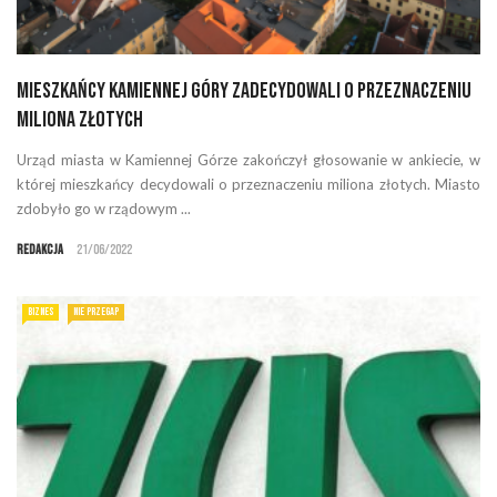
Mieszkańcy Kamiennej Góry zadecydowali o przeznaczeniu
miliona złotych
Urząd miasta w Kamiennej Górze zakończył głosowanie w ankiecie, w
której mieszkańcy decydowali o przeznaczeniu miliona złotych. Miasto
zdobyło go w rządowym ...
Redakcja
21/06/2022
BIZNES
NIE PRZEGAP