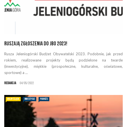
Ruszają zgłoszenia do JBO 2023!
Rusza Jeleniogórski Budżet Obywatelski 2023. Podobnie, jak przed
rokiem, realizowane projekty będą podzielone na twarde
(inwestycyjne), miękkie (prospołeczne, kulturalne, oświatowe,
sportowe) a ...
Redakcja
04/05/2022
DOLNY ŚLĄSK
INWESTYCJE
PODRÓŻE