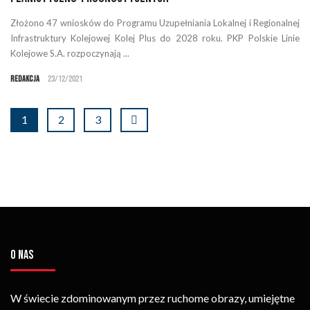
Złożono 47 wniosków do Programu Uzupełniania Lokalnej i Regionalnej
Infrastruktury Kolejowej Kolej Plus do 2028 roku. PKP Polskie Linie
Kolejowe S.A. rozpoczynają ...
Redakcja
23/12/2021
1
2
3
O NAS
W świecie zdominowanym przez ruchome obrazy, umiejętne