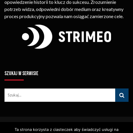
opowiedzenie historii to klucz do sukcesu. Zrozumienie
potrzeb widza, odpowiedni dobór medium oraz kreatywny
proces produkcyjny pozwala nam osiągać zamierzone cele.
SZUKAJ W SERWISIE
© Copyright STRIMEO. All Rights Reserved. Kopiowanie Treści (w
Ta strona korzysta z ciasteczek aby świadczyć usługi na
Tym Zdjęć, Materiałów Wideo) Bez Pisemnego Zezwolenia