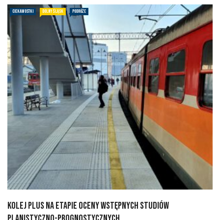
CIEKAWOSTKI
DOLNY ŚLĄSK
PODRÓŻE
Kolej Plus na etapie oceny wstępnych studiów
planistyczno-prognostycznych