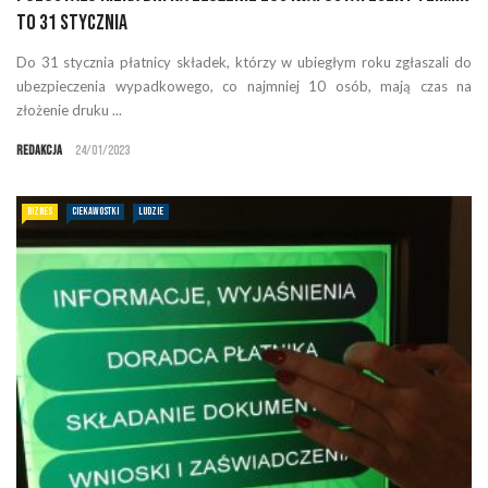
to 31 stycznia
Do 31 stycznia płatnicy składek, którzy w ubiegłym roku zgłaszali do
ubezpieczenia wypadkowego, co najmniej 10 osób, mają czas na
złożenie druku ...
Redakcja
24/01/2023
BIZNES
CIEKAWOSTKI
LUDZIE