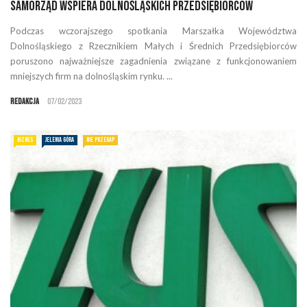
Samorząd wspiera dolnośląskich przedsiębiorców
Podczas wczorajszego spotkania Marszałka Województwa
Dolnośląskiego z Rzecznikiem Małych i Średnich Przedsiębiorców
poruszono najważniejsze zagadnienia związane z funkcjonowaniem
mniejszych firm na dolnośląskim rynku. ...
Redakcja
07/02/2023
BIZNES
JELENIA GÓRA
NIE PRZEGAP