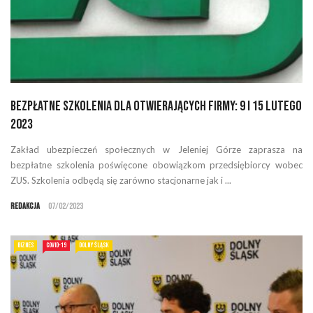
Bezpłatne szkolenia dla otwierających firmy: 9 i 15 lutego
2023
Zakład ubezpieczeń społecznych w Jeleniej Górze zaprasza na
bezpłatne szkolenia poświęcone obowiązkom przedsiębiorcy wobec
ZUS. Szkolenia odbędą się zarówno stacjonarne jak i ...
Redakcja
07/02/2023
BIZNES
COVID-19
DOLNY ŚLĄSK