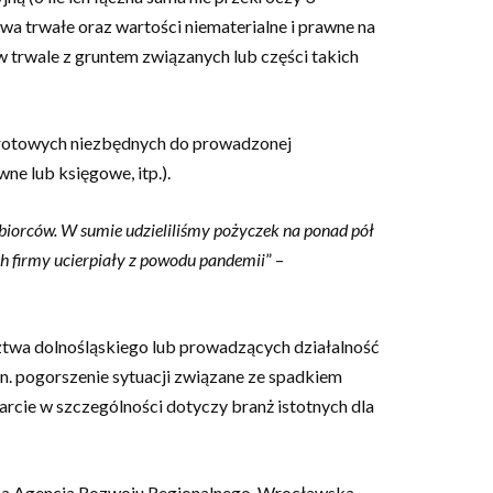
wa trwałe oraz wartości niematerialne i prawne na
 trwale z gruntem związanych lub części takich
rotowych niezbędnych do prowadzonej
ne lub księgowe, itp.).
iębiorców. W sumie udzieliliśmy pożyczek na ponad pół
ch firmy ucierpiały z powodu pandemii
” –
dztwa dolnośląskiego lub prowadzących działalność
n. pogorszenie sytuacji związane ze spadkiem
rcie w szczególności dotyczy branż istotnych dla
oska Agencja Rozwoju Regionalnego, Wrocławska