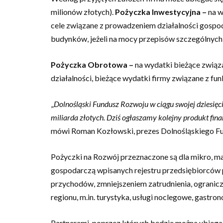
milionów złotych).
Pożyczka Inwestycyjna –
na w
cele związane z prowadzeniem działalności gospo
budynków, jeżeli na mocy przepisów szczególnych
Pożyczka Obrotowa –
na wydatki bieżące związ
działalności, bieżące wydatki firmy związane z fun
„
Dolnośląski Fundusz Rozwoju w ciągu swojej dziesięci
miliarda złotych. Dziś ogłaszamy kolejny produkt fin
mówi Roman Kozłowski, prezes Dolnośląskiego F
Pożyczki na Rozwój przeznaczone są dla mikro, ma
gospodarczą wpisanych rejestru przedsiębiorców p
przychodów, zmniejszeniem zatrudnienia, ogranicz
regionu, m.in. turystyka, usługi noclegowe, gastron
Partnerami, poprzez których będzie można ubiegać