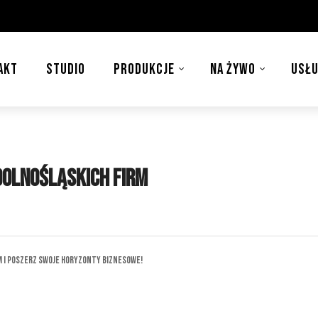
AKT
STUDIO
PRODUKCJE
NA ŻYWO
USŁU
dolnośląskich firm
m i Poszerz Swoje Horyzonty Biznesowe!