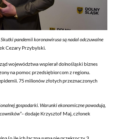
i. Skutki pandemii koronawirusa są nadal odczuwalne
ek Cezary Przybylski.
orząd województwa wspierał dolnośląski biznes
zony na pomoc przedsiębiorcom z regionu.
 epidemii. 75 milionów złotych przeznaczonych
gionalnej gospodarki. Warunki ekonomiczne powodują,
racowników
”– dodaje Krzysztof Maj, członek
ną (o ile ich łączna suma nie przekroczy 3