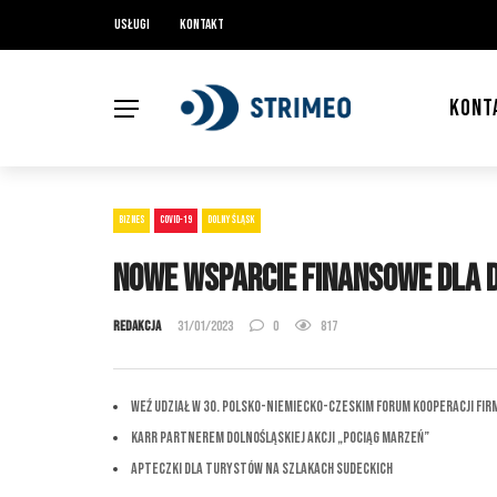
Usługi
Kontakt
KONT
BIZNES
COVID-19
DOLNY ŚLĄSK
Nowe wsparcie finansowe dla 
Redakcja
31/01/2023
0
817
Weź udział w 30. Polsko-Niemiecko-Czeskim Forum Kooperacji Fir
KARR partnerem dolnośląskiej akcji „Pociąg marzeń”
Apteczki dla Turystów na Szlakach Sudeckich