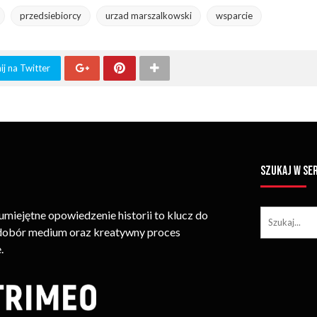
przedsiebiorcy
urzad marszalkowski
wsparcie
j na Twitter
SZUKAJ W SE
iejętne opowiedzenie historii to klucz do
 dobór medium oraz kreatywny proces
.