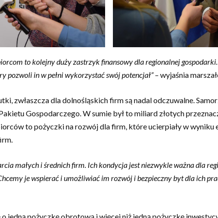
iorcom to kolejny duży zastrzyk finansowy dla regionalnej gospodark
ry pozwoli in w pełni wykorzystać swój potencjał” –
wyjaśnia marszał
kutki, zwłaszcza dla dolnośląskich firm są nadal odczuwalne. Sam
Pakietu Gospodarczego. W sumie był to miliard złotych przeznac
orców to pożyczki na rozwój dla firm, które ucierpiały w wyniku
irm.
ia małych i średnich firm. Ich kondycja jest niezwykle ważna dla re
 Chcemy je wspierać i umożliwiać im rozwój i bezpieczny byt dla ich p
o jedną pożyczkę obrotową i więcej niż jedną pożyczkę inwestycyj