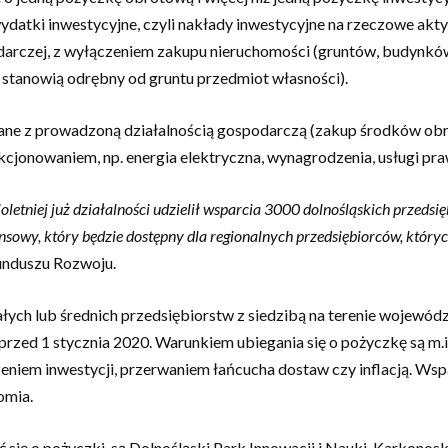
ydatki inwestycyjne,
czyli nakłady inwestycyjne na rzeczowe akty
darczej, z wyłączeniem zakupu nieruchomości
(gruntów, budynków
 stanowią odrębny od gruntu przedmiot własności).
ane z prowadzoną działalnością gospodarczą
(zakup środków ob
kcjonowaniem, np. energia elektryczna, wynagrodzenia, usługi praw
oletniej już działalności udzielił wsparcia 3000 dolnośląskich przeds
ansowy, który będzie dostępny dla regionalnych przedsiębiorców, który
unduszu Rozwoju.
łych lub średnich przedsiębiorstw z siedzibą na terenie wojewó
rzed 1 stycznia 2020. Warunkiem ubiegania się o pożyczkę są m.i
eniem inwestycji, przerwaniem łańcucha dostaw czy inflacją. Wspa
omia.
 się o pożyczki, są Dolnośląski Park Innowacji i Nauki, Karkon