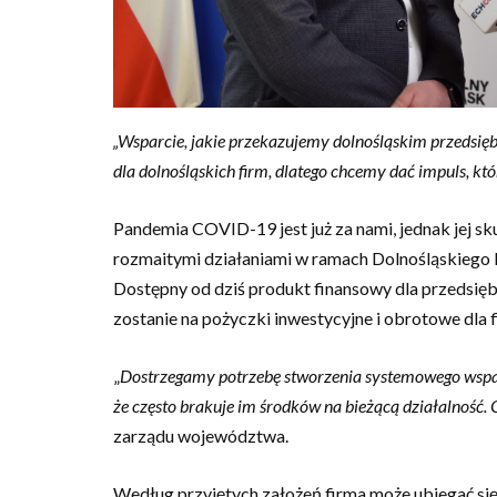
„Wsparcie, jakie przekazujemy dolnośląskim przedsięb
dla dolnośląskich firm, dlatego chcemy dać impuls, któ
Pandemia COVID-19 jest już za nami, jednak jej s
rozmaitymi działaniami w ramach Dolnośląskiego 
Dostępny od dziś produkt finansowy dla przedsiębi
zostanie na pożyczki inwestycyjne i obrotowe dla f
„
Dostrzegamy potrzebę stworzenia systemowego wsparc
że często brakuje im środków na bieżącą działalność.
zarządu województwa.
Według przyjętych założeń firma może ubiegać się 