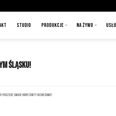
AKT
STUDIO
PRODUKCJE
NA ŻYWO
USŁU
nym Śląsku!
m i Poszerz Swoje Horyzonty Biznesowe!