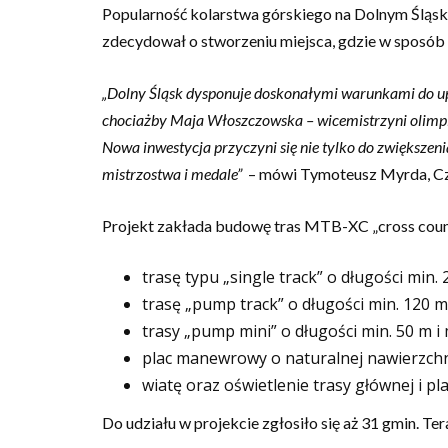
Popularność kolarstwa górskiego na Dolnym Śląsk
zdecydował o stworzeniu miejsca, gdzie w sposób 
„Dolny Śląsk dysponuje doskonałymi warunkami do upr
chociażby Maja Włoszczowska – wicemistrzyni olimpijs
Nowa inwestycja przyczyni się nie tylko do zwiększeni
mistrzostwa i medale”
– mówi Tymoteusz Myrda, Cz
Projekt zakłada budowę tras MTB-XC „cross countr
trasę typu „single track” o długości min. 
trasę „pump track” o długości min. 120 m
trasy „pump mini” o długości min. 50 m i
plac manewrowy o naturalnej nawierzchn
wiatę oraz oświetlenie trasy głównej i 
Do udziału w projekcie zgłosiło się aż 31 gmin. T