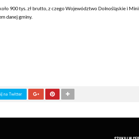
o 900 tys. zł brutto, z czego Województwo Dolnośląskie i Minis
łem danej gminy.
j na Twitter