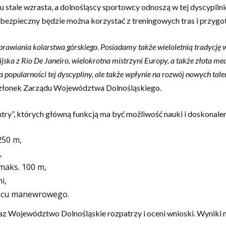
u stale wzrasta, a dolnośląscy sportowcy odnoszą w tej dyscypl
bezpieczny będzie można korzystać z treningowych tras i przygot
awiania kolarstwa górskiego. Posiadamy także wieloletnią tradycję w
ka z Rio De Janeiro, wielokrotna mistrzyni Europy, a także złota med
a popularności tej dyscypliny, ale także wpłynie na rozwój nowych tale
łonek Zarządu Województwa Dolnośląskiego.
y”, których główną funkcją ma być możliwość nauki i doskonaleni
250 m,
,
 maks. 100 m,
i,
placu manewrowego.
eraz Województwo Dolnośląskie rozpatrzy i oceni wnioski. Wyniki