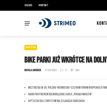
Usługi
Kontakt
KONT
DOLNY ŚLĄSK
Bike Parki już wkrótce na Dol
Nicola Javurek
17/04/2023
0
804
Weź udział w 30. Polsko-Niemiecko-Czeskim Forum Kooperacji Fir
KARR partnerem dolnośląskiej akcji „Pociąg marzeń”
Apteczki dla Turystów na Szlakach Sudeckich