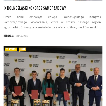
IX Dolnośląski Kongres Samorządowy
Przed nami dziewiąta edycja Dolnośląskiego Kongresu
Samorządowego. Wydarzenia, które w stolicy naszego regionu
zgromadzi pół tysiąca uczestników ze świata polityki, mediów, nauki, ...
Redakcja
30/03/2023
DOLNY ŚLĄSK
SPORT