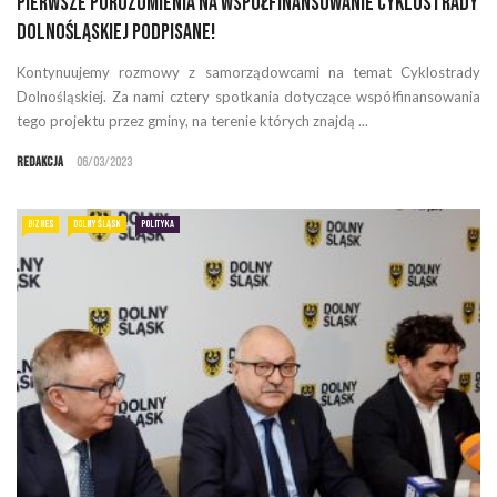
Pierwsze porozumienia na współfinansowanie Cyklostrady
Dolnośląskiej podpisane!
Kontynuujemy rozmowy z samorządowcami na temat Cyklostrady
Dolnośląskiej. Za nami cztery spotkania dotyczące współfinansowania
tego projektu przez gminy, na terenie których znajdą ...
Redakcja
06/03/2023
BIZNES
DOLNY ŚLĄSK
POLITYKA