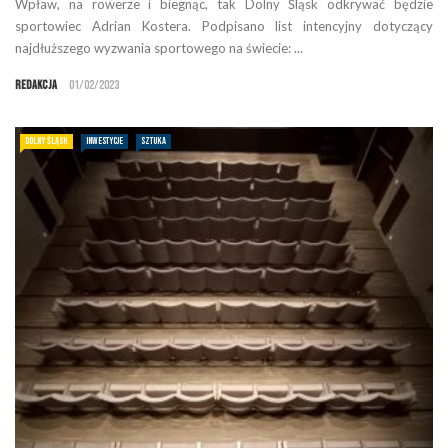
Wpław, na rowerze i biegnąc, tak Dolny Śląsk odkrywać będzie
sportowiec Adrian Kostera. Podpisano list intencyjny dotyczący
najdłuższego wyzwania sportowego na świecie: ...
Redakcja
01/02/2023
DOLNY ŚLĄSK
INWESTYCJE
SZTUKA