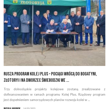
Rusza Program Kolej Plus – pociągi wrócą do Bogatyni,
Złotoryi i na Dworzec Świebodzki we ...
Trzy dolnośląskie projekty kolejowe zostaną zrealizowane z
dofinansowaniem w ramach programu Kolej Plus. Rządowy program
jest dopełnieniem samorządowych planów rozwoju kolei w ...
Nicola Javurek
14/03/2023