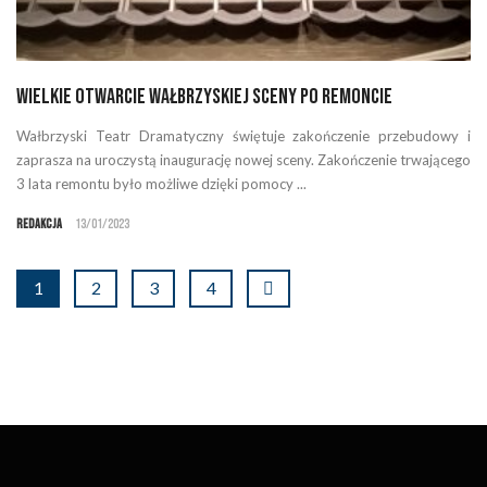
Wielkie otwarcie wałbrzyskiej sceny po remoncie
Wałbrzyski Teatr Dramatyczny świętuje zakończenie przebudowy i
zaprasza na uroczystą inaugurację nowej sceny. Zakończenie trwającego
3 lata remontu było możliwe dzięki pomocy ...
Redakcja
13/01/2023
1
2
3
4