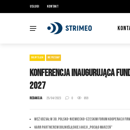
Usługi
Kontakt
KONT
DOLNY ŚLĄSK
NIE PRZEGAP
Konferencja inaugurująca Fund
2027
Redakcja
25/04/2023
0
859
Weź udział w 30. Polsko-Niemiecko-Czeskim Forum Kooperacji Fir
KARR partnerem dolnośląskiej akcji „Pociąg marzeń”