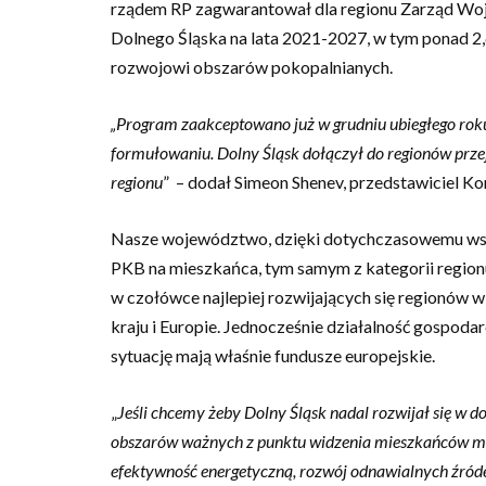
rządem RP zagwarantował dla regionu Zarząd Woj
Dolnego Śląska na lata 2021-2027, w tym ponad 2
rozwojowi obszarów pokopalnianych.
„Program zaakceptowano już w grudniu ubiegłego roku.
formułowaniu. Dolny Śląsk dołączył do regionów prze
regionu
” – dodał Simeon Shenev, przedstawiciel Komi
Nasze województwo, dzięki dotychczasowemu wsparc
PKB na mieszkańca, tym samym z kategorii regionu
w czołówce najlepiej rozwijających się regionów 
kraju i Europie. Jednocześnie działalność gospoda
sytuację mają właśnie fundusze europejskie.
„
Jeśli chcemy żeby Dolny Śląsk nadal rozwijał się 
obszarów ważnych z punktu widzenia mieszkańców m.in.
efektywność energetyczną, rozwój odnawialnych źród