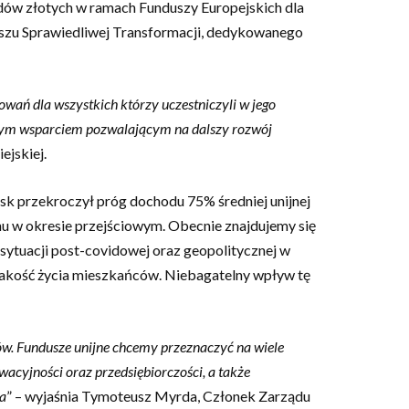
ów złotych w ramach Funduszy Europejskich dla
uszu Sprawiedliwej Transformacji, dedykowanego
owań dla wszystkich którzy uczestniczyli w jego
lnym wsparciem pozwalającym na dalszy rozwój
ejskiej.
sk przekroczył próg dochodu 75% średniej unijnej
nu w okresie przejściowym. Obecnie znajdujemy się
sytuacji post-covidowej oraz geopolitycznej w
ć jakość życia mieszkańców. Niebagatelny wpływ tę
w. Fundusze unijne chcemy przeznaczyć na wiele
acyjności oraz przedsiębiorczości, a także
wa
” – wyjaśnia Tymoteusz Myrda, Członek Zarządu