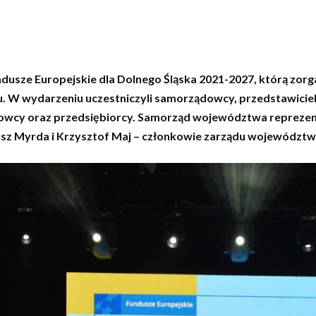
ndusze Europejskie dla Dolnego Śląska 2021-2027, którą z
 W wydarzeniu uczestniczyli samorządowcy, przedstawiciele 
ukowcy oraz przedsiębiorcy. Samorząd województwa reprezen
z Myrda i Krzysztof Maj – członkowie zarządu województw