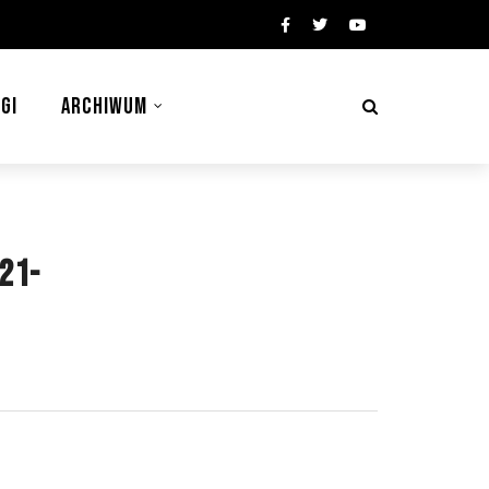
GI
ARCHIWUM
021-