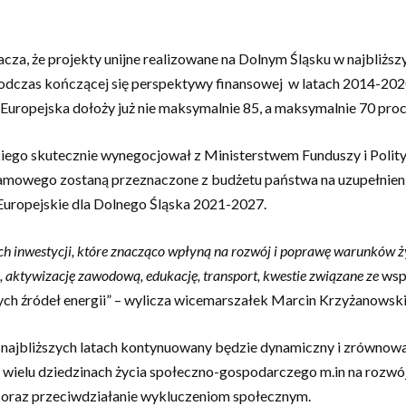
cza, że projekty unijne realizowane na Dolnym Śląsku w najbliższ
odczas kończącej się perspektywy finansowej w latach 2014-2020
Europejska dołoży już nie maksymalnie 85, a maksymalnie 70 proc
go skutecznie wynegocjował z Ministerstwem Funduszy i Polityk
ramowego zostaną przeznaczone z budżetu państwa na uzupełnieni
uropejskie dla Dolnego Śląska 2021-2027.
ych inwestycji, które znacząco wpłyną na rozwój i poprawę warunków
, aktywizację zawodową, edukację, transport, kwestie związane ze
wspi
ch źródeł energii” – wylicza wicemarszałek Marcin Krzyżanowski
w najbliższych latach kontynuowany będzie dynamiczny i zrówno
wielu dziedzinach życia społeczno-gospodarczego m.in na rozwój 
ę oraz przeciwdziałanie wykluczeniom społecznym.