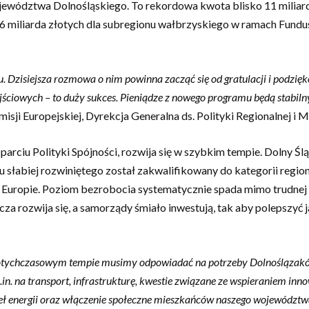
ewództwa Dolnośląskiego. To rekordowa kwota blisko 11 miliard
,6 miliarda złotych dla subregionu wałbrzyskiego w ramach Fund
 Dzisiejsza rozmowa o nim powinna zacząć się od gratulacji i podzięk
jściowych – to duży sukces. Pieniądze z nowego programu będą stabi
sji Europejskiej, Dyrekcja Generalna ds. Polityki Regionalnej i Mi
iu Polityki Spójności, rozwija się w szybkim tempie. Dolny Ślą
 słabiej rozwiniętego został zakwalifikowany do kategorii regio
w Europie. Poziom bezrobocia systematycznie spada mimo trudnej 
rcza rozwija się, a samorządy śmiało inwestują, tak aby polepszy
w dotychczasowym tempie musimy odpowiadać na potrzeby Dolnoślązakó
 na transport, infrastrukturę, kwestie związane ze wspieraniem innow
eł energii oraz włączenie społeczne mieszkańców naszego województ