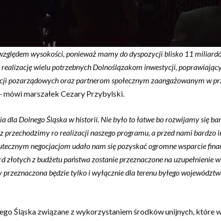
względem wysokości, ponieważ mamy do dyspozycji blisko 11 miliardó
alizację wielu potrzebnych Dolnoślązakom inwestycji, poprawiającyc
acji pozarządowych oraz partnerom społecznym zaangażowanym w pr
 –
mówi marszałek Cezary Przybylski.
a Dolnego Śląska w historii. Nie było to łatwe bo rozwijamy się bardz
z przechodzimy ro realizacji naszego programu, a przed nami bardzo 
kutecznym negocjacjom udało nam się pozyskać ogromne wsparcie fina
złotych z budżetu państwa zostanie przeznaczone na uzupełnienie w
ty przeznaczona będzie tylko i wyłącznie dla terenu byłego województ
o Śląska związane z wykorzystaniem środków unijnych, które w 