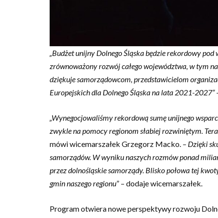
„Budżet unijny Dolnego Śląska będzie rekordowy pod 
zrównoważony rozwój całego województwa, w tym na re
dziękuje samorządowcom, przedstawicielom organiz
Europejskich dla Dolnego Śląska na lata 2021-2027”
„Wynegocjowaliśmy rekordową sumę unijnego wsparcia dl
zwykle na pomocy regionom słabiej rozwiniętym. Tera
mówi wicemarszałek Grzegorz Macko.
– Dzięki s
samorządów. W wyniku naszych rozmów ponad miliard 
przez dolnośląskie samorządy. Blisko połowa tej kwo
gmin naszego regionu
” – dodaje wicemarszałek.
Program otwiera nowe perspektywy rozwoju Dolneg