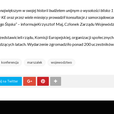
 największym w swojej historii budżetem unijnym o wysokości blisko 1
 KE oraz przez wiele miesięcy prowadził konsultacje z samorządowca
go Śląska
” – informujeKrzysztof Maj, Członek Zarządu Wojewódz
dstawicieli rządu, Komisji Europejskiej, organizacji społecznyc
hodzących latach. Wydarzenie zgromadziło ponad 200 uczestników
konferencja
marszalek
wojewodztwo
j na Twitter