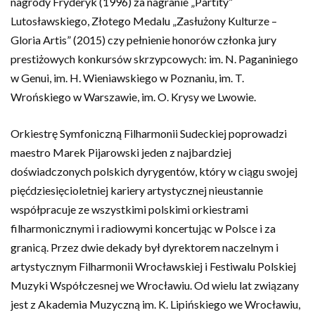
nagrody Fryderyk (1996) za nagranie „Partity”
Lutosławskiego, Złotego Medalu „Zasłużony Kulturze –
Gloria Artis” (2015) czy pełnienie honorów członka jury
prestiżowych konkursów skrzypcowych: im. N. Paganiniego
w Genui, im. H. Wieniawskiego w Poznaniu, im. T.
Wrońskiego w Warszawie, im. O. Krysy we Lwowie.
Orkiestrę Symfoniczną Filharmonii Sudeckiej poprowadzi
maestro Marek Pijarowski jeden z najbardziej
doświadczonych polskich dyrygentów, który w ciągu swojej
pięćdziesięcioletniej kariery artystycznej nieustannie
współpracuje ze wszystkimi polskimi orkiestrami
filharmonicznymi i radiowymi koncertując w Polsce i za
granicą. Przez dwie dekady był dyrektorem naczelnym i
artystycznym Filharmonii Wrocławskiej i Festiwalu Polskiej
Muzyki Współczesnej we Wrocławiu. Od wielu lat związany
jest z Akademia Muzyczną im. K. Lipińskiego we Wrocławiu,