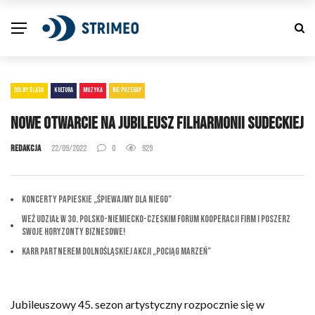
DOLNY ŚLĄSK
KULTURA
MUZYKA
NIE PRZEGAP
Nowe otwarcie na jubileusz Filharmonii Sudeckiej
Redakcja
22/09/2022
0
929
Koncerty Papieskie „Śpiewajmy dla Niego”
Weź udział w 30. Polsko-Niemiecko-Czeskim Forum Kooperacji Firm i Poszerz
Swoje Horyzonty Biznesowe!
KARR partnerem dolnośląskiej akcji „Pociąg marzeń”
Jubileuszowy 45. sezon artystyczny rozpocznie się w