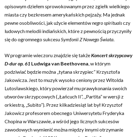
opisowym dziełem sprowokowanym przez zgiełk wielkiego
miasta czy bezkresem amerykańskich pejzaży. Ma jednak
pewne osobliwości, jak użycie elementów
negro spirituals
czy
ludowych melodii indiańskich, które z pewnością przyczyniły
się do ogromnego sukcesu
Symfonii Z Nowego Świata
.
W programie wieczoru znajdzie się także
Koncert skrzypcowy
D-dur op. 61
Ludwiga van Beethovena
, w którym
podziwiać będzie można „tytana skrzypiec” Krzysztofa
Jakowicza. Jest to muzyk wysoko ceniony przez Witolda
Lutosławskiego, który powierzał mu prawykonania swoich
utworów skrzypcowych („Łańcuch II”, „Partita” w wersji z
orkiestrą, „Subito”). Przez kilkadziesiąt lat był Krzysztof
Jakowicz profesorem obecnego Uniwersytetu Fryderyka
Chopina w Warszawie, a wśród jego licznych sukcesów
zawodowych wymienić można między innymi otrzymanie