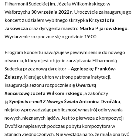
Filharmonii Sudeckiej im. Józefa Wiłkomirskiego w
Wałbrzychu
30 września 2022 r
. Uroczyście zainauguruje go
koncert z udziałem wybitnego skrzypka
Krzysztofa
Jakowicza
oraz dyrygenta maestro
Marka Pijarowskiego
.
Wydarzenie rozpocznie się o godzinie 19:00.
Program koncertu nawiązuje w pewnym sensie do nowego
otwarcia, którym jest objęcie zarządzania Filharmonią
Sudecką przez nową dyrektor –
Agnieszkę Franków-
Żelazny
. Kierując ukłon w stronę patrona instytucji,
inauguracja sezonu rozpocznie się
Uwerturą
Koncertową
Józefa Wiłkomirskiego
, a zakończy
ją
Symfonia e-moll Z Nowego Świata
Antonína Dvořáka
,
niejako wprowadzając publiczność w nastrój odkrywania
nowych, nieznanych lądów. Jest to pierwsza z kompozycji
Dvořáka napisanych podczas pobytu kompozytora w
Stanach Zjednoczonych. Nie wygląda na to, że miała ona być